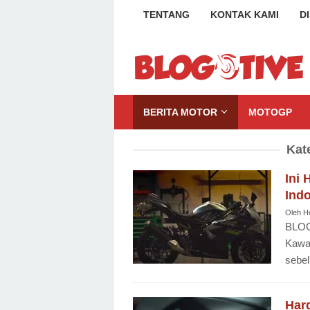
Loncat
TENTANG
KONTAK KAMI
D
ke
konten
BERITA MOTOR
MOTOGP
Kat
Ini 
Indo
Oleh
H
BLOG
Kawas
sebe
Har