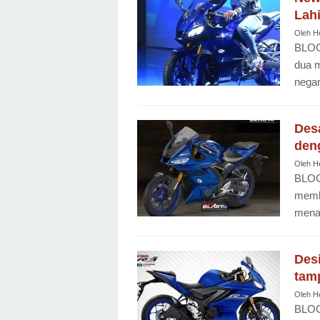
Lahi
Oleh
H
BLOG
dua m
nega
Desa
deng
Oleh
H
BLOG
memb
menar
Des
tamp
Oleh
H
BLOG