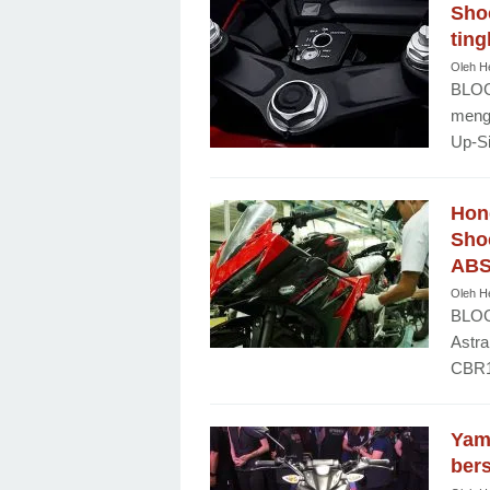
Shoc
tin
Oleh
H
BLOG
meng
Up-S
Hon
Shoc
ABS
Oleh
H
BLOG
Astr
CBR15
Yama
ber