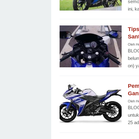
semog
ini, k
Tips
Sant
Oleh
H
BLOG
belum
on) y
Pem
Gant
Oleh
H
BLOG
untu
25 ad