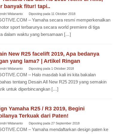
r banyak fitur! tapi..
endri Widananto
Diposting pada
11 Oktober 2018
OTIVE.COM – Yamaha secara resmi memperkenalkan
otor sport terbarunya secara world premiere di tiga
ra dalam waktu yang bersamaan […]
in New R25 facelift 2019, Apa bedanya
an yang lama? | Artikel Ringan
endri Widananto
Diposting pada
1 Oktober 2018
OTIVE.COM – Halo masdab kali ini kita bakalan
ahas tentang Desain All New R25 2019 yang semakin
ik untuk diperbincangkan […]
ign Yamaha R25 / R3 2019, Begini
ilanya Terkuak dari Paten!
endri Widananto
Diposting pada
27 September 2018
OTIVE.COM – Yamaha mendaftarkan design paten ke