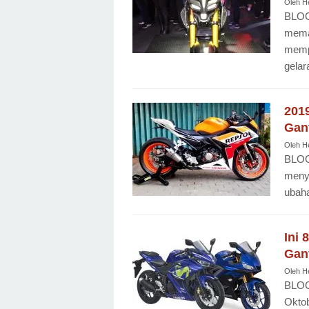
Oleh
H
BLOG
mema
mempe
gelar
201
Gan
Oleh
H
BLOG
meny
ubaha
Ini 
Gan
Oleh
H
BLOG
Okto