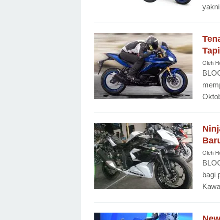
yakni
Ten
Tapi
Oleh
H
BLOG
memp
Oktob
Nin
Baru
Oleh
H
BLOG
bagi 
Kawas
New