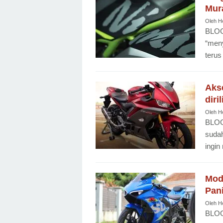
Mur
Oleh
H
BLOG
“meny
terus
Aks
diri
Oleh
H
BLOG
sudah
ingin
Modi
Pan
Oleh
H
BLOG