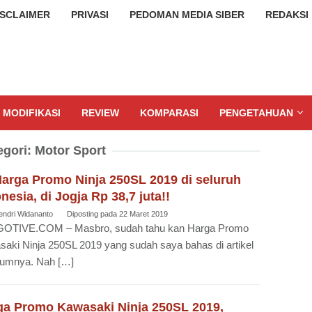
ISCLAIMER
PRIVASI
PEDOMAN MEDIA SIBER
REDAKSI
MODIFIKASI
REVIEW
KOMPARASI
PENGETAHUAN
egori:
Motor Sport
Harga Promo Ninja 250SL 2019 di seluruh
nesia, di Jogja Rp 38,7 juta!!
endri Widananto
Diposting pada
22 Maret 2019
OTIVE.COM – Masbro, sudah tahu kan Harga Promo
aki Ninja 250SL 2019 yang sudah saya bahas di artikel
lumnya. Nah […]
ga Promo Kawasaki Ninja 250SL 2019,