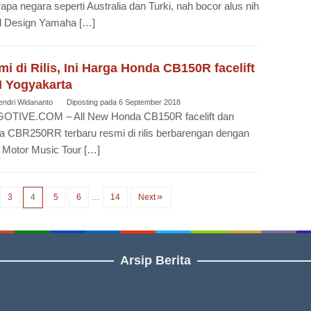
apa negara seperti Australia dan Turki, nah bocor alus nih
d Design Yamaha […]
i di Rilis, Ini Harga Honda CB150R facelift
I Yogyakarta
endri Widananto
Diposting pada
6 September 2018
OTIVE.COM – All New Honda CB150R facelift dan
 CBR250RR terbaru resmi di rilis berbarengan dengan
 Motor Music Tour […]
3
4
5
6
…
14
Next
Arsip Berita