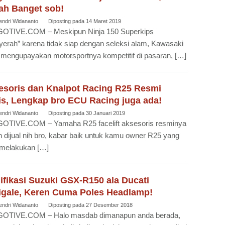
ah Banget sob!
endri Widananto
Diposting pada
14 Maret 2019
OTIVE.COM – Meskipun Ninja 150 Superkips
erah” karena tidak siap dengan seleksi alam, Kawasaki
 mengupayakan motorsportnya kompetitif di pasaran, […]
esoris dan Knalpot Racing R25 Resmi
lis, Lengkap bro ECU Racing juga ada!
endri Widananto
Diposting pada
30 Januari 2019
OTIVE.COM – Yamaha R25 facelift aksesoris resminya
 dijual nih bro, kabar baik untuk kamu owner R25 yang
 melakukan […]
fikasi Suzuki GSX-R150 ala Ducati
igale, Keren Cuma Poles Headlamp!
endri Widananto
Diposting pada
27 Desember 2018
OTIVE.COM – Halo masdab dimanapun anda berada,