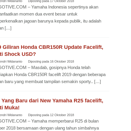
endri Widananto
Diposting pada
17 Oktober 2018
OTIVE.COM – Yamaha Indonesia sepertinya akan
nfaatkan momen dua event besar untuk
rkenalkan jagoan barunya kepada publik, itu adalah
an […]
9 Giliran Honda CBR150R Update Facelift,
ti Shock USD?
endri Widananto
Diposting pada
16 Oktober 2018
OTIVE.COM – Masdab, gosipnya Honda telah
iapkan Honda CBR150R facelift 2019 dengan beberapa
n baru yang membuat tampilan semakin sporty.. […]
8 Yang Baru dari New Yamaha R25 facelift,
ti Muka!
endri Widananto
Diposting pada
12 Oktober 2018
OTIVE.COM – Yamaha memperbarui R25 di bulan
ber 2018 bersamaan dengan ulang tahun simbahnya