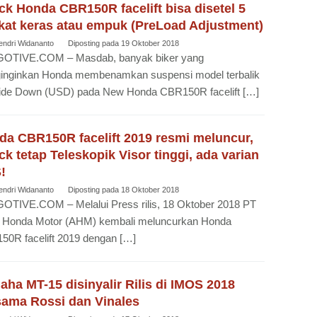
k Honda CBR150R facelift bisa disetel 5
gkat keras atau empuk (PreLoad Adjustment)
endri Widananto
Diposting pada
19 Oktober 2018
OTIVE.COM – Masdab, banyak biker yang
inginkan Honda membenamkan suspensi model terbalik
ide Down (USD) pada New Honda CBR150R facelift […]
da CBR150R facelift 2019 resmi meluncur,
k tetap Teleskopik Visor tinggi, ada varian
!
endri Widananto
Diposting pada
18 Oktober 2018
OTIVE.COM – Melalui Press rilis, 18 Oktober 2018 PT
a Honda Motor (AHM) kembali meluncurkan Honda
0R facelift 2019 dengan […]
ha MT-15 disinyalir Rilis di IMOS 2018
sama Rossi dan Vinales