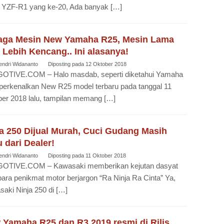
 YZF-R1 yang ke-20, Ada banyak […]
aga Mesin New Yamaha R25, Mesin Lama
 Lebih Kencang.. Ini alasanya!
endri Widananto
Diposting pada
12 Oktober 2018
OTIVE.COM – Halo masdab, seperti diketahui Yamaha
erkenalkan New R25 model terbaru pada tanggal 11
er 2018 lalu, tampilan memang […]
ja 250 Dijual Murah, Cuci Gudang Masih
 dari Dealer!
endri Widananto
Diposting pada
11 Oktober 2018
OTIVE.COM – Kawasaki memberikan kejutan dasyat
para penikmat motor berjargon “Ra Ninja Ra Cinta” Ya,
aki Ninja 250 di […]
 Yamaha R25 dan R3 2019 resmi di Rilis,