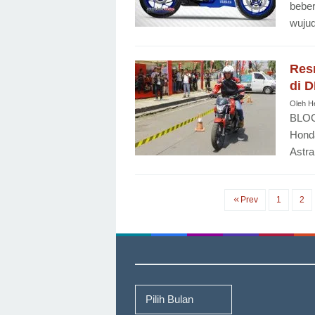
beber
wuju
Resm
di D
Oleh
H
BLOG
Honda
Astra
Prev
1
2
Arsip
Berita