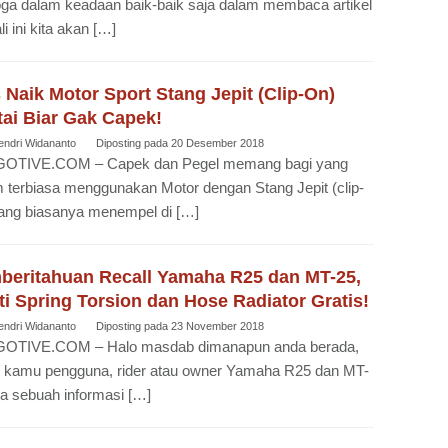
a dalam keadaan baik-baik saja dalam membaca artikel
ali ini kita akan […]
 Naik Motor Sport Stang Jepit (Clip-On)
ai Biar Gak Capek!
endri Widananto
Diposting pada
20 Desember 2018
OTIVE.COM – Capek dan Pegel memang bagi yang
 terbiasa menggunakan Motor dengan Stang Jepit (clip-
ang biasanya menempel di […]
beritahuan Recall Yamaha R25 dan MT-25,
i Spring Torsion dan Hose Radiator Gratis!
endri Widananto
Diposting pada
23 November 2018
OTIVE.COM – Halo masdab dimanapun anda berada,
k kamu pengguna, rider atau owner Yamaha R25 dan MT-
a sebuah informasi […]