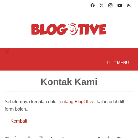
Loncat
ke
konten
MENU
Kontak Kami
Oleh
Hendri
Sebelumnya kenalan dulu
Tentang BlogOtive
, kalau udah fill
Widananto
Diposting
pada
form boleh..
20
Oktober
← Kembali
2015