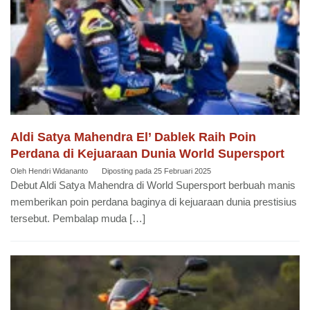
Aldi Satya Mahendra El’ Dablek Raih Poin
Perdana di Kejuaraan Dunia World Supersport
Oleh
Hendri Widananto
Diposting pada
25 Februari 2025
Debut Aldi Satya Mahendra di World Supersport berbuah manis
memberikan poin perdana baginya di kejuaraan dunia prestisius
tersebut. Pembalap muda […]