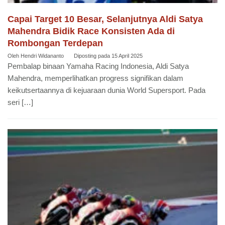
Capai Target 10 Besar, Selanjutnya Aldi Satya
Mahendra Bidik Race Konsisten Ada di
Rombongan Terdepan
Oleh
Hendri Widananto
Diposting pada
15 April 2025
Pembalap binaan Yamaha Racing Indonesia, Aldi Satya
Mahendra, memperlihatkan progress signifikan dalam
keikutsertaannya di kejuaraan dunia World Supersport. Pada
seri […]