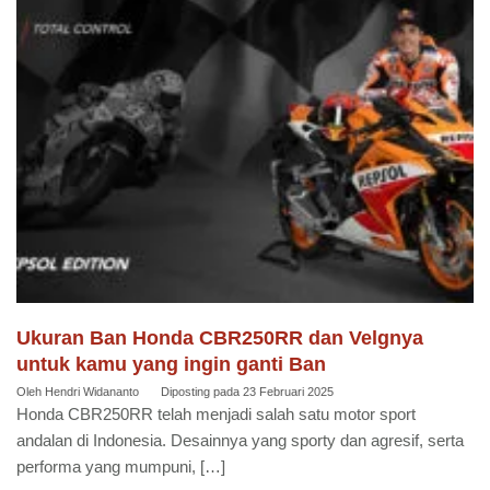
Ukuran Ban Honda CBR250RR dan Velgnya
untuk kamu yang ingin ganti Ban
Oleh
Hendri Widananto
Diposting pada
23 Februari 2025
Honda CBR250RR telah menjadi salah satu motor sport
andalan di Indonesia. Desainnya yang sporty dan agresif, serta
performa yang mumpuni, […]