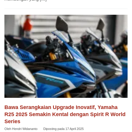
Bawa Serangkaian Upgrade Inovatif, Yamaha
R25 2025 Semakin Kental dengan Spirit R World
Series
Oleh
Hendri Widananto
Diposting pada
17 April 2025