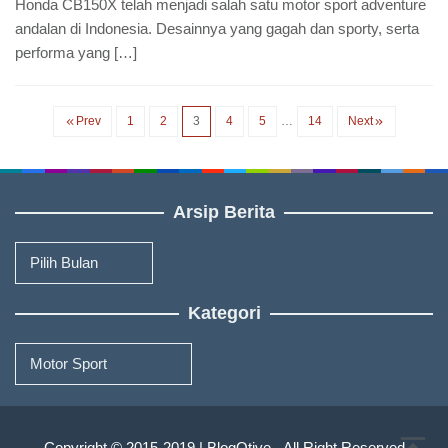
Honda CB150X telah menjadi salah satu motor sport adventure
andalan di Indonesia. Desainnya yang gagah dan sporty, serta
performa yang […]
Prev
1
2
3
4
5
…
14
Next
Arsip Berita
Arsip
Berita
Kategori
Kategori
Copyright © 2015-2019 | BlogOtive - All Right Reserved