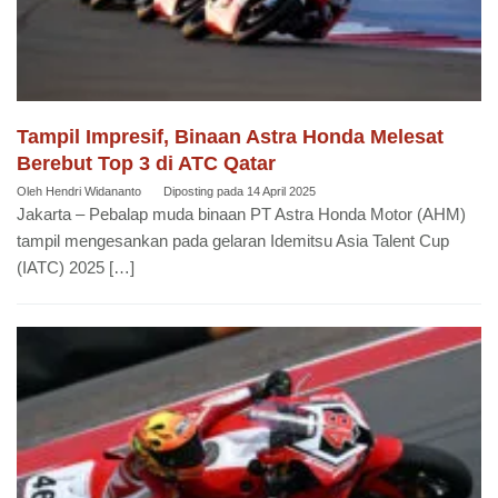
Tampil Impresif, Binaan Astra Honda Melesat
Berebut Top 3 di ATC Qatar
Oleh
Hendri Widananto
Diposting pada
14 April 2025
Jakarta – Pebalap muda binaan PT Astra Honda Motor (AHM)
tampil mengesankan pada gelaran Idemitsu Asia Talent Cup
(IATC) 2025 […]