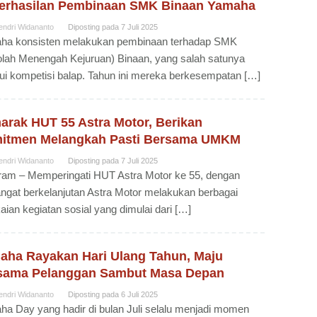
erhasilan Pembinaan SMK Binaan Yamaha
endri Widananto
Diposting pada
7 Juli 2025
ha konsisten melakukan pembinaan terhadap SMK
lah Menengah Kejuruan) Binaan, yang salah satunya
ui kompetisi balap. Tahun ini mereka berkesempatan […]
arak HUT 55 Astra Motor, Berikan
itmen Melangkah Pasti Bersama UMKM
endri Widananto
Diposting pada
7 Juli 2025
ram – Memperingati HUT Astra Motor ke 55, dengan
gat berkelanjutan Astra Motor melakukan berbagai
aian kegiatan sosial yang dimulai dari […]
aha Rayakan Hari Ulang Tahun, Maju
sama Pelanggan Sambut Masa Depan
endri Widananto
Diposting pada
6 Juli 2025
a Day yang hadir di bulan Juli selalu menjadi momen