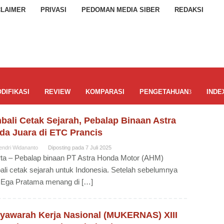
CLAIMER
PRIVASI
PEDOMAN MEDIA SIBER
REDAKSI
DIFIKASI
REVIEW
KOMPARASI
PENGETAHUAN
INDE
bali Cetak Sejarah, Pebalap Binaan Astra
da Juara di ETC Prancis
endri Widananto
Diposting pada
7 Juli 2025
ta – Pebalap binaan PT Astra Honda Motor (AHM)
li cetak sejarah untuk Indonesia. Setelah sebelumnya
 Ega Pratama menang di […]
yawarah Kerja Nasional (MUKERNAS) XIII