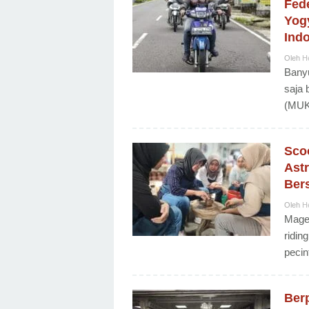
Fede
Yog
Ind
Oleh
H
Banyu
saja
(MUK
Scoo
Astr
Ber
Oleh
H
Magel
ridin
pecin
Ber