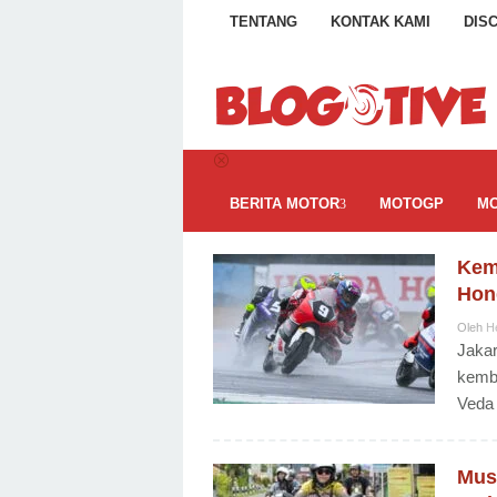
Loncat
TENTANG
KONTAK KAMI
DIS
ke
konten
BERITA MOTOR
MOTOGP
MO
Kem
BlogOtive
Hon
Oleh
H
Jakar
kemba
Veda
Mus