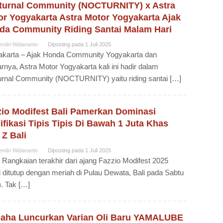
turnal Community (NOCTURNITY) x Astra
or Yogyakarta Astra Motor Yogyakarta Ajak
da Community Riding Santai Malam Hari
endri Widananto
Diposting pada
1 Juli 2025
akarta – Ajak Honda Community Yogyakarta dan
arnya, Astra Motor Yogyakarta kali ini hadir dalam
rnal Community (NOCTURNITY) yaitu riding santai […]
zio Modifest Bali Pamerkan Dominasi
fikasi Tipis Tipis Di Bawah 1 Juta Khas
Z Bali
endri Widananto
Diposting pada
1 Juli 2025
– Rangkaian terakhir dari ajang Fazzio Modifest 2025
 ditutup dengan meriah di Pulau Dewata, Bali pada Sabtu
). Tak […]
aha Luncurkan Varian Oli Baru YAMALUBE