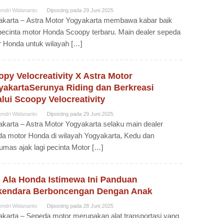
endri Widananto
Diposting pada
29 Juni 2025
akarta – Astra Motor Yogyakarta membawa kabar baik
pecinta motor Honda Scoopy terbaru. Main dealer sepeda
 Honda untuk wilayah […]
py Velocreativity X Astra Motor
yakartaSerunya Riding dan Berkreasi
lui Scoopy Velocreativity
endri Widananto
Diposting pada
29 Juni 2025
karta – Astra Motor Yogyakarta selaku main dealer
a motor Honda di wilayah Yogyakarta, Kedu dan
mas ajak lagi pecinta Motor […]
s Ala Honda Istimewa Ini Panduan
kendara Berboncengan Dengan Anak
endri Widananto
Diposting pada
28 Juni 2025
karta – Sepeda motor merupakan alat transportasi yang