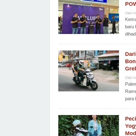
POW
Oleh
H
Kemay
baru 
dihadi
Dar
Bon
Gre
Oleh
H
Palem
Rame
para 
Pec
Yog
Mod