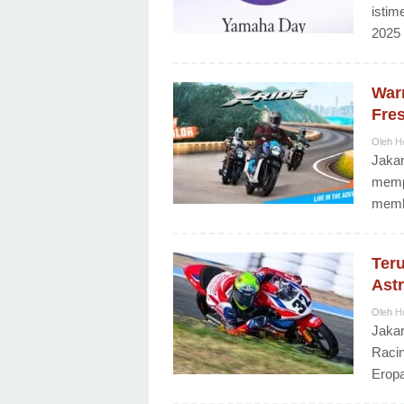
isti
2025 
War
Fre
Oleh
H
Jakar
mempe
membe
Teru
Ast
Oleh
H
Jakar
Racin
Eropa