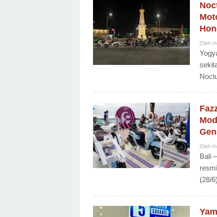
Noc
Mot
Hon
Oleh
H
Yogy
sekit
Noctu
Faz
Modi
Gen 
Oleh
H
Bali 
resmi
(28/6
Yam