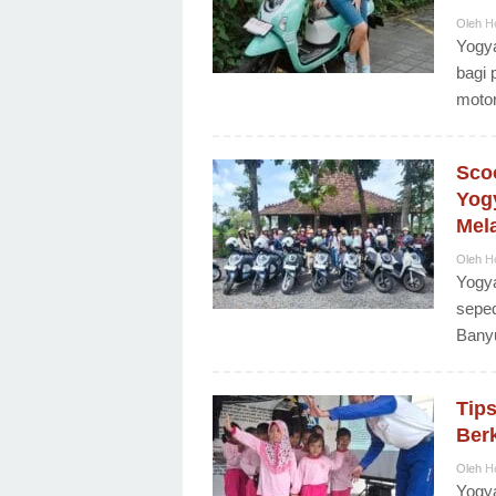
Oleh
H
Yogy
bagi 
motor
Scoo
Yog
Mela
Oleh
H
Yogya
seped
Banyu
Tip
Ber
Oleh
H
Yogya