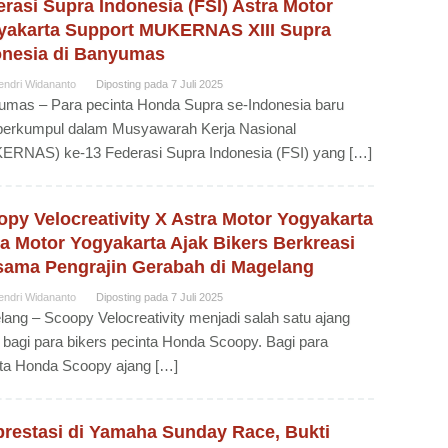
rasi Supra Indonesia (FSI) Astra Motor
yakarta Support MUKERNAS XIII Supra
onesia di Banyumas
endri Widananto
Diposting pada
7 Juli 2025
mas – Para pecinta Honda Supra se-Indonesia baru
 berkumpul dalam Musyawarah Kerja Nasional
ERNAS) ke-13 Federasi Supra Indonesia (FSI) yang […]
py Velocreativity X Astra Motor Yogyakarta
a Motor Yogyakarta Ajak Bikers Berkreasi
sama Pengrajin Gerabah di Magelang
endri Widananto
Diposting pada
7 Juli 2025
ang – Scoopy Velocreativity menjadi salah satu ajang
g bagi para bikers pecinta Honda Scoopy. Bagi para
ta Honda Scoopy ajang […]
prestasi di Yamaha Sunday Race, Bukti