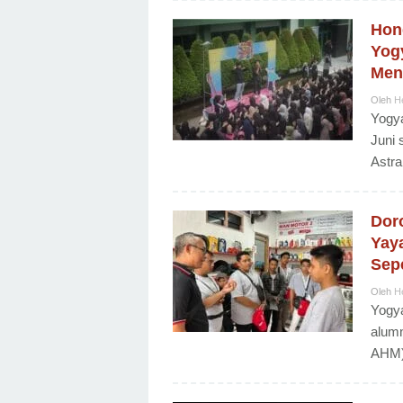
Hond
Yog
Men
Oleh
H
Yogya
Juni 
Astra
Dor
Yay
Sep
Oleh
H
Yogy
alum
AHM)