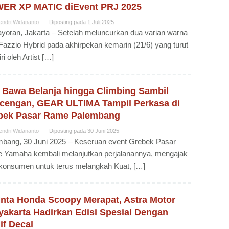
ER XP MATIC diEvent PRJ 2025
endri Widananto
Diposting pada
1 Juli 2025
oran, Jakarta – Setelah meluncurkan dua varian warna
Fazzio Hybrid pada akhirpekan kemarin (21/6) yang turut
ri oleh Artist […]
i Bawa Belanja hingga Climbing Sambil
cengan, GEAR ULTIMA Tampil Perkasa di
bek Pasar Rame Palembang
endri Widananto
Diposting pada
30 Juni 2025
bang, 30 Juni 2025 – Keseruan event Grebek Pasar
 Yamaha kembali melanjutkan perjalanannya, mengajak
konsumen untuk terus melangkah Kuat, […]
inta Honda Scoopy Merapat, Astra Motor
yakarta Hadirkan Edisi Spesial Dengan
if Decal