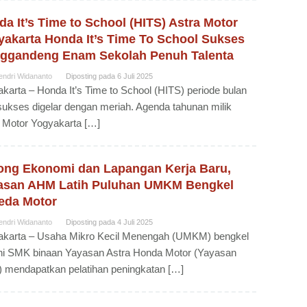
a It’s Time to School (HITS) Astra Motor
yakarta Honda It’s Time To School Sukses
ggandeng Enam Sekolah Penuh Talenta
endri Widananto
Diposting pada
6 Juli 2025
karta – Honda It’s Time to School (HITS) periode bulan
sukses digelar dengan meriah. Agenda tahunan milik
 Motor Yogyakarta […]
ong Ekonomi dan Lapangan Kerja Baru,
asan AHM Latih Puluhan UMKM Bengkel
eda Motor
endri Widananto
Diposting pada
4 Juli 2025
akarta – Usaha Mikro Kecil Menengah (UMKM) bengkel
ni SMK binaan Yayasan Astra Honda Motor (Yayasan
 mendapatkan pelatihan peningkatan […]