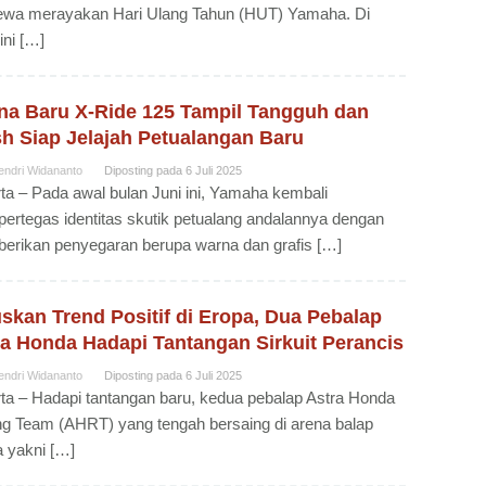
mewa merayakan Hari Ulang Tahun (HUT) Yamaha. Di
ini […]
na Baru X-Ride 125 Tampil Tangguh dan
sh Siap Jelajah Petualangan Baru
endri Widananto
Diposting pada
6 Juli 2025
ta – Pada awal bulan Juni ini, Yamaha kembali
rtegas identitas skutik petualang andalannya dengan
rikan penyegaran berupa warna dan grafis […]
skan Trend Positif di Eropa, Dua Pebalap
ra Honda Hadapi Tantangan Sirkuit Perancis
endri Widananto
Diposting pada
6 Juli 2025
ta – Hadapi tantangan baru, kedua pebalap Astra Honda
g Team (AHRT) yang tengah bersaing di arena balap
 yakni […]