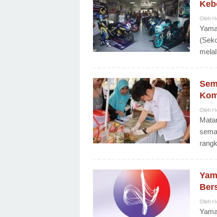
Keb
Oleh
H
Yama
(Seko
melal
Sem
Kom
Oleh
H
Mata
seman
rangk
Yam
Ber
Oleh
H
Yamah