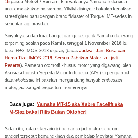
15
pasca MotoGP Buriram, kini waktunya Yamaha Indonesia
untuk melakukan hal serupa, YIMM disinyalir bakalan kenalkan
streetfighter baru dengan brand “Master of Torque” MT-series ini
sebentar lagi masdab.
Sinyalnya sudah kuat banget dari gerak-gerik Yamaha dan yang
terpenting adalah pada
Kamis, tanggal 1 November 2018
itu
tepat H+2 IMOS 2018 digelar, (baca:
Jadwal, Jam Buka dan
Harga Tiket IMOS 2018, Semua Pabrikan Motor Ikut jadi
Peserta
). Pameran otomotif khusus motor yang digawangi oleh
Asosiasi Industri Sepeda Motor Indonesia (AISI) si pengumpul
data
wholesale
ini bakalan mengundang banyak
enthusiast
motor, jadi sangat bagus tuh momen-nya.
Baca juga:
Yamaha MT-15 aka Xabre Facelift aka
M-Slaz bakal Rilis Bulan Oktober!
Selain itu, kalau skenario ini bernar terjadi maka sebelum
tanggal tersebut kemungkinan dua pembalap Movistar Yamaha