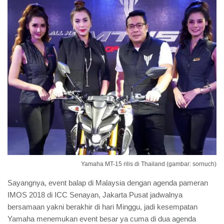
Yamaha MT-15 rilis di Thailand (gambar: sornuch)
Sayangnya, event balap di Malaysia dengan agenda pameran
IMOS 2018 di ICC Senayan, Jakarta Pusat jadwalnya
bersamaan yakni berakhir di hari Minggu, jadi kesempatan
Yamaha menemukan event besar ya cuma di dua agenda