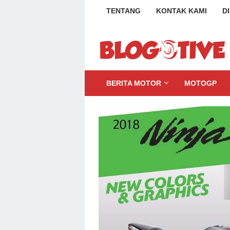
Loncat
TENTANG
KONTAK KAMI
D
ke
konten
BERITA MOTOR
MOTOGP