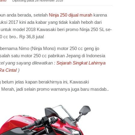
anto
Diposting pada
26 November 2018
n anda berada, setelah
Ninja 250 dijual murah
karena
ksi 2017 kini ada kabar yang tidak kalah heboh dari
a untuk model 2018 Kawasaki beri promo Ninja 250 SL se-
 cc bro.. Rp 36,8 juta!
 bernama Nimo (Ninja Mono) motor 250 cc geng ijo
i salah satu motor 250 cc pabrikan Jepang di Indonesia
ikel yang sayang dilewatkan :
Sejarah Singkat Lahirnya
Ra Cinta!
)
belum jelas kapan berakhirnya ini, Kawasaki
Merah, jadi selain promo warnanya juga baru masdab..