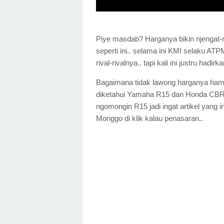
Piye masdab? Harganya bikin njengat-n
seperti ini.. selama ini KMI selaku AT
rival-rivalnya.. tapi kali ini justru had
Bagaimana tidak lawong harganya hampir
diketahui Yamaha R15 dan Honda CBR1
ngomongin R15 jadi ingat artikel yang in
Monggo di klik kalau penasaran..