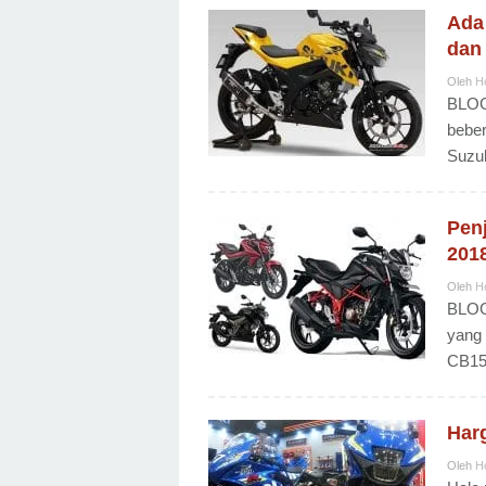
Ada
dan
Oleh
H
BLOG
beber
Suzu
Pen
201
Oleh
H
BLOG
yang 
CB15
Har
Oleh
H