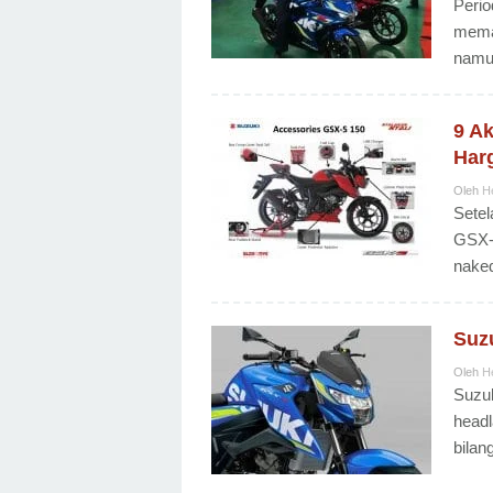
Peri
meman
namun
9 A
Har
Oleh
H
Setel
GSX-R
naked
Suz
Oleh
H
Suzuk
headl
bilan