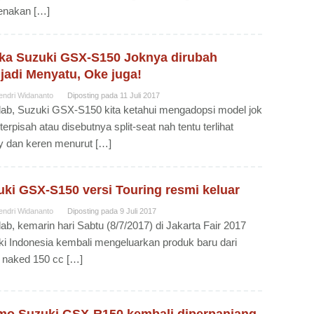
enakan […]
ika Suzuki GSX-S150 Joknya dirubah
jadi Menyatu, Oke juga!
endri Widananto
Diposting pada
11 Juli 2017
b, Suzuki GSX-S150 kita ketahui mengadopsi model jok
terpisah atau disebutnya split-seat nah tentu terlihat
y dan keren menurut […]
ki GSX-S150 versi Touring resmi keluar
endri Widananto
Diposting pada
9 Juli 2017
b, kemarin hari Sabtu (8/7/2017) di Jakarta Fair 2017
i Indonesia kembali mengeluarkan produk baru dari
 naked 150 cc […]