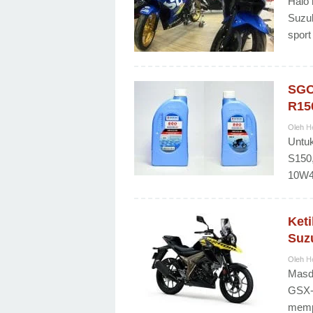
Halo 
Suzuk
sport
SGO
R15
Oleh
H
Untu
S150,
10W4
Ket
Suzu
Oleh
H
Masda
GSX-S
mempe