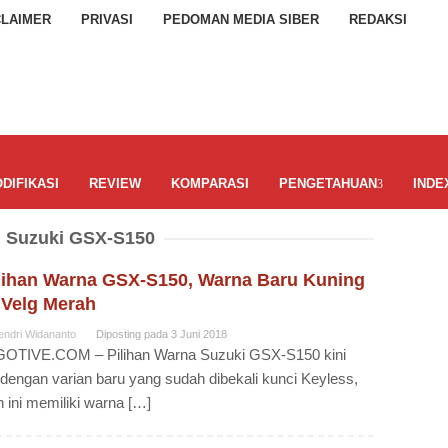
CLAIMER
PRIVASI
PEDOMAN MEDIA SIBER
REDAKSI
DIFIKASI
REVIEW
KOMPARASI
PENGETAHUAN
INDE
:
Suzuki GSX-S150
ilihan Warna GSX-S150, Warna Baru Kuning
 Velg Merah
endri Widananto
Diposting pada
3 Juni 2018
OTIVE.COM – Pilihan Warna Suzuki GSX-S150 kini
 dengan varian baru yang sudah dibekali kunci Keyless,
n ini memiliki warna […]