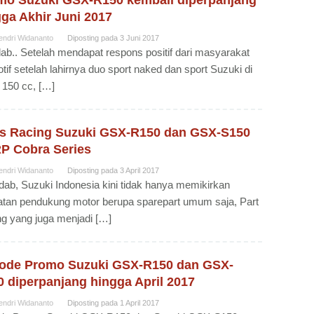
mo Suzuki GSX-R150 kembali diperpanjang
ga Akhir Juni 2017
endri Widananto
Diposting pada
3 Juni 2017
b.. Setelah mendapat respons positif dari masyarakat
tif setelah lahirnya duo sport naked dan sport Suzuki di
 150 cc, […]
ts Racing Suzuki GSX-R150 dan GSX-S150
P Cobra Series
endri Widananto
Diposting pada
3 April 2017
dab, Suzuki Indonesia kini tidak hanya memikirkan
atan pendukung motor berupa sparepart umum saja, Part
g yang juga menjadi […]
iode Promo Suzuki GSX-R150 dan GSX-
 diperpanjang hingga April 2017
endri Widananto
Diposting pada
1 April 2017