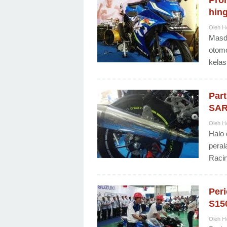
Pro
hing
Oleh
H
Masda
otomo
kelas
Par
SAR
Oleh
H
Halo 
peral
Racin
Per
S150
Oleh
H