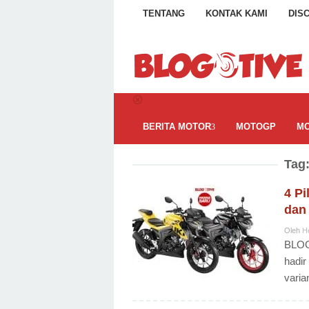
Loncat
TENTANG
KONTAK KAMI
DIS
ke
konten
BERITA MOTOR
MOTOGP
MO
Tag
4 P
dan
Oleh
H
BLOG
hadir
varia