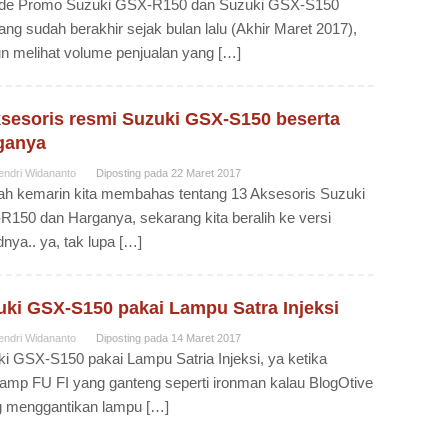
ode Promo Suzuki GSX-R150 dan Suzuki GSX-S150
g sudah berakhir sejak bulan lalu (Akhir Maret 2017),
 melihat volume penjualan yang […]
ksesoris resmi Suzuki GSX-S150 beserta
ganya
endri Widananto
Diposting pada
22 Maret 2017
ah kemarin kita membahas tentang 13 Aksesoris Suzuki
150 dan Harganya, sekarang kita beralih ke versi
nya.. ya, tak lupa […]
uki GSX-S150 pakai Lampu Satra Injeksi
endri Widananto
Diposting pada
14 Maret 2017
i GSX-S150 pakai Lampu Satria Injeksi, ya ketika
amp FU FI yang ganteng seperti ironman kalau BlogOtive
g menggantikan lampu […]