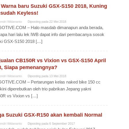
 Warna baru Suzuki GSX-S150 2018, Kuning
 sudah Keyless!
endri Widananto
Diposting pada
22 Mei 2018
OTIVE.COM – Halo masdab dimanapun anda berada,
apa hari lalu lek IWB dapat info dari pembacanya sosok
ki GSX-S150 2018 […]
jualan CB150R vs Vixion vs GSX-S150 April
8, Siapa pemenangnya?
endri Widananto
Diposting pada
13 Mei 2018
OTIVE.COM – Pertarungan kelas naked bike 150 cc
kini diperebutkan oleh trio pabrikan Jepang yakni
0R vs Vixion vs […]
ga Suzuki GSX-R150 akan kembali Normal
endri Widananto
Diposting pada
6 September 2017