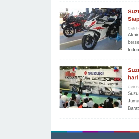
Suzu
Sia
Oleh
H
Akhir
berse
Indon
Suz
hari
Oleh
H
Suzuk
Jumat
Barat