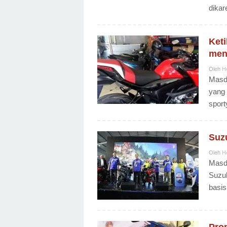
dikar
Ket
men
Oleh
H
Masda
yang 
sport
Suzu
Oleh
H
Masda
Suzuk
basis