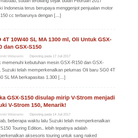
masdab, sudah terbilang sejak bulan Februari 2017
i Indonesia terus berupaya menggenjot penjualan motor
 150 cc terbarunya dengan […]
 4T 10W40 SL MA 1300 ml, Oli Untuk GSX-
0 dan GSX-S150
endri Widananto
Diposting pada
17 Juli 2017
k memenuhi kebutuhan mesin GSX-R150 dan GSX-
 Suzuki telah memperkenalkan pelumas Oli baru SG0 4T
0 SL MA berkapasitas 1.300 […]
ika GSX-S150 disulap mirip V-Strom menjadi
ki V-Strom 150, Menarik!
endri Widananto
Diposting pada
14 Juli 2017
b, beberapa waktu lalu Suzuki telah memperkenalkan
150 Touring Edition.. lebih tepatnya adalah
rkenalkan aksesoris touring untuk sang naked