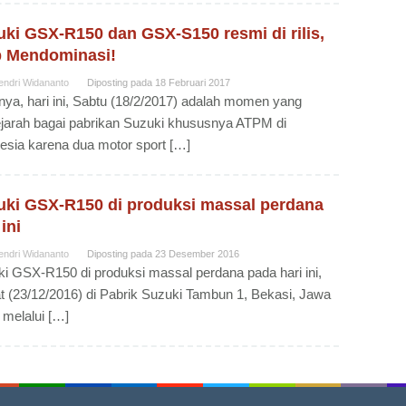
ki GSX-R150 dan GSX-S150 resmi di rilis,
p Mendominasi!
endri Widananto
Diposting pada
18 Februari 2017
nya, hari ini, Sabtu (18/2/2017) adalah momen yang
jarah bagai pabrikan Suzuki khususnya ATPM di
esia karena dua motor sport […]
uki GSX-R150 di produksi massal perdana
 ini
endri Widananto
Diposting pada
23 Desember 2016
i GSX-R150 di produksi massal perdana pada hari ini,
 (23/12/2016) di Pabrik Suzuki Tambun 1, Bekasi, Jawa
 melalui […]