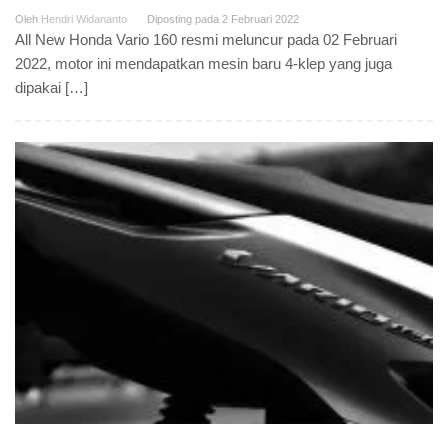
Oleh
Hendri Widananto
Diposting pada
2 Februari 2022
All New Honda Vario 160 resmi meluncur pada 02 Februari
2022, motor ini mendapatkan mesin baru 4-klep yang juga
dipakai […]