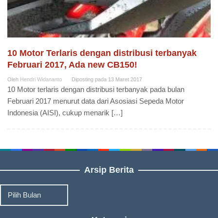
10 Motor Terlaris dengan distribusi terbanyak
Februari 2017, Ada new CB150!
Oleh
Hendri Widananto
Diposting pada
13 Maret 2017
10 Motor terlaris dengan distribusi terbanyak pada bulan
Februari 2017 menurut data dari Asosiasi Sepeda Motor
Indonesia (AISI), cukup menarik […]
Arsip Berita
Arsip
Berita