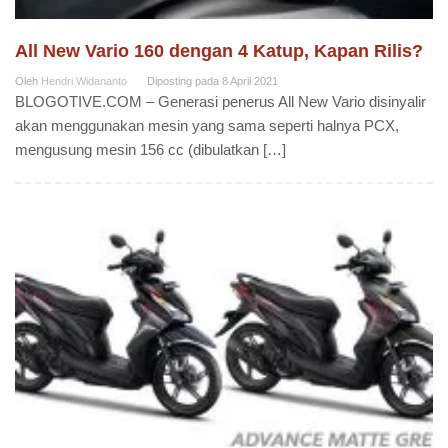
All New Vario 160 dengan 4 Katup, Kapan Rilis?
Oleh
Hendri Widananto
Diposting pada
8 April 2021
BLOGOTIVE.COM – Generasi penerus All New Vario disinyalir
akan menggunakan mesin yang sama seperti halnya PCX,
mengusung mesin 156 cc (dibulatkan […]