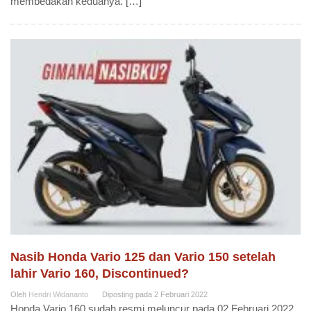
membedakan keduanya. […]
Nasib Honda Vario 125 dan Vario 150 setelah
lahir Vario 160, Discontinued?
Oleh
Hendri Widananto
Diposting pada
2 Februari 2022
Honda Vario 160 sudah resmi meluncur pada 02 Februari 2022,