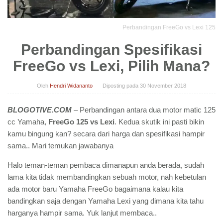
Perbandingan FreeGo vs Lexi 125
Perbandingan Spesifikasi
FreeGo vs Lexi, Pilih Mana?
Oleh
Hendri Widananto
Diposting pada
30 November 2018
BLOGOTIVE.COM
– Perbandingan antara dua motor matic 125
cc Yamaha,
FreeGo 125 vs Lexi
. Kedua skutik ini pasti bikin
kamu bingung kan? secara dari harga dan spesifikasi hampir
sama.. Mari temukan jawabanya
Halo teman-teman pembaca dimanapun anda berada, sudah
lama kita tidak membandingkan sebuah motor, nah kebetulan
ada motor baru Yamaha FreeGo bagaimana kalau kita
bandingkan saja dengan Yamaha Lexi yang dimana kita tahu
harganya hampir sama. Yuk lanjut membaca..