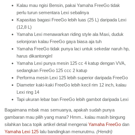
Kalau mau ngisi Bensin, pakai Yamaha FreeGo tidak
perlu turun sementara Lexi sebalinya
Kapasitas bagasi FreeGo lebih luas (25 L) daripada Lexi
(12,8 L)
Yamaha Lexi menawarkan riding style ala Maxi, duduk
selonjoran kalau FreeGo gaya biasa aja tuh
Yamaha FreeGo tidak punya laci untuk sekedar naruh hp,
harus dikantongin!
Yamaha Lexi punya mesin 125 cc 4 katup dengan VVA,
sedangkan FreeGo 125 ccc 2 katup
Performa mesin Lexi 125 lebih superior daripada FreeGo
Diameter kaki-kaki FreeGo lebih kecil rim 12 inch, kalau
Lexi ring 14
Tapi ukuran lebar ban FreeGo lebih gambot daripada Lexi
Bagaimana mbak mas semuanya, apakah sudah punya
gambaran mau pilih yang mana? Hmm.. kalau masih bingung
silahkan baca topik artikel detail mengenai
Yamaha FreeGo
dan
Yamaha Lexi 125
lalu bandingkan menurutmu.
(Hendri)