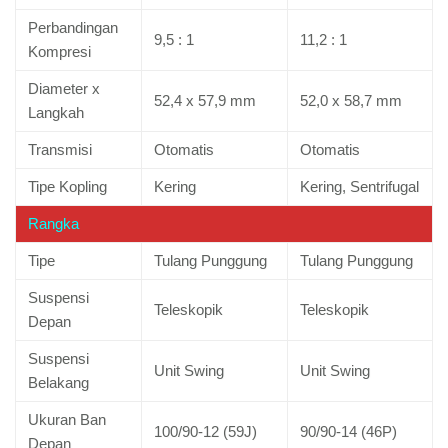
Perbandingan
9,5 : 1
11,2 : 1
Kompresi
Diameter x
52,4 x 57,9 mm
52,0 x 58,7 mm
Langkah
Transmisi
Otomatis
Otomatis
Tipe Kopling
Kering
Kering, Sentrifugal
Rangka
Tipe
Tulang Punggung
Tulang Punggung
Suspensi
Teleskopik
Teleskopik
Depan
Suspensi
Unit Swing
Unit Swing
Belakang
Ukuran Ban
100/90-12 (59J)
90/90-14 (46P)
Depan