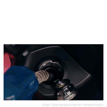
Posisi Tutup pengisian bensin Yamaha FreeGo