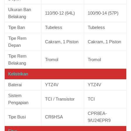
Ukuran Ban
110/90-12 (64L)
100/90-14 (57P)
Belakang
Tipe Ban
Tubeless
Tubeless
Tipe Rem
Cakram, 1 Piston
Cakram, 1 Piston
Depan
Tipe Rem
Tromol
Tromol
Belakang
Kelistrikan
Baterai
YTZ4V
YTZ4V
Sistem
TCI / Transistor
TCI
Pengapian
CPR8EA-
Tipe Busi
CR6HSA
9/U24EPR9