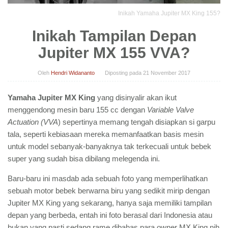
Inikah Yamaha Jupiter MX King 155?
Inikah Tampilan Depan
Jupiter MX 155 VVA?
Oleh
Hendri Widananto
Diposting pada
21 November 2017
Yamaha Jupiter MX King
yang disinyalir akan ikut
menggendong mesin baru 155 cc dengan
Variable Valve
Actuation (VVA
) sepertinya memang tengah disiapkan si garpu
tala, seperti kebiasaan mereka memanfaatkan basis mesin
untuk model sebanyak-banyaknya tak terkecuali untuk bebek
super yang sudah bisa dibilang melegenda ini.
Baru-baru ini masdab ada sebuah foto yang memperlihatkan
sebuah motor bebek berwarna biru yang sedikit mirip dengan
Jupiter MX King yang sekarang, hanya saja memiliki tampilan
depan yang berbeda, entah ini foto berasal dari Indonesia atau
bukan yang pasti sedang rame dibahas para owner MX King nih