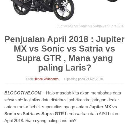
Jupiter MX vs Sonic vs Satria vs Supra GTR
Penjualan April 2018 : Jupiter
MX vs Sonic vs Satria vs
Supra GTR , Mana yang
paling Laris?
Oleh
Hendri Widananto
Diposting pada
21 Mei 2018
BLOGOTIVE.COM
– Halo masdab kita akan membahas data
wholesale
lagi alias data distribusi pabrikan ke jaringan dealer
antara motor bebek super alias ayago antara
Jupiter MX vs
Sonic vs Satria vs Supra GTR
berdasarkan data AISI bulan
April 2018. Siapa yang paling laris nih?