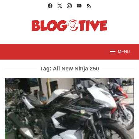
Loncat
ke
konten
MENU
Tag:
All New Ninja 250