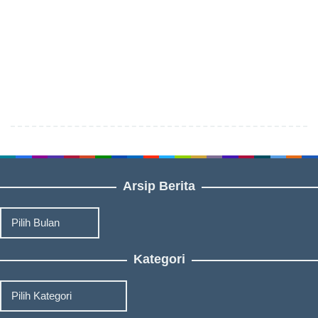
Arsip Berita
Arsip
Berita
Kategori
Kategori