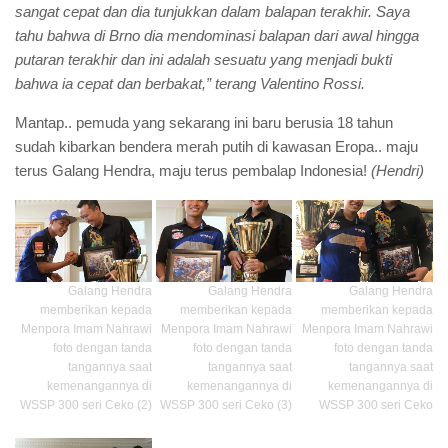
sangat cepat dan dia tunjukkan dalam balapan terakhir. Saya
tahu bahwa di Brno dia mendominasi balapan dari awal hingga
putaran terakhir dan ini adalah sesuatu yang menjadi bukti
bahwa ia cepat dan berbakat,” terang Valentino Rossi.
Mantap.. pemuda yang sekarang ini baru berusia 18 tahun
sudah kibarkan bendera merah putih di kawasan Eropa.. maju
terus Galang Hendra, maju terus pembalap Indonesia!
(Hendri)
Galang Hendra
Galang Hendra
Galang Hendra
memberikan kepada
memberikan kepada
memberikan kepada
Menpora Imam Nahrawi
Menpora Imam Nahrawi
Menpora Imam Nahrawi
foto dengan tanda
foto dengan tanda
foto dengan tanda
tangannya saat
tangannya saat
tangannya saat
kemenangannya di
kemenangannya di
kemenangannya di
WSSP 300 seri Ceko (2)
WSSP 300 seri Ceko (3)
WSSP 300 seri Ceko