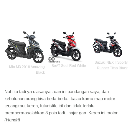
Suzuki NEX II Sporty
BeAT Soul Red White
Mio M3 2018 Amazing
Runner Titan Black
Black
Nah itu tadi ya ulasanya.. dan ini pandangan saya, dan
kebutuhan orang bisa beda-beda.. kalau kamu mau motor
terjangkau, keren, futuristik, irit dan tidak terlalu
mempermasalahkan 3 poin tadi.. hajar gan. Keren ini motor.
(Hendri)