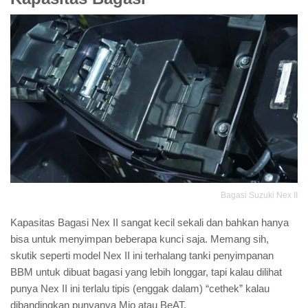
Bagasi Suzuki Nex II
Kapasitas Bagasi Nex II sangat kecil sekali dan bahkan hanya
bisa untuk menyimpan beberapa kunci saja. Memang sih,
skutik seperti model Nex II ini terhalang tanki penyimpanan
BBM untuk dibuat bagasi yang lebih longgar, tapi kalau dilihat
punya Nex II ini terlalu tipis (enggak dalam) “cethek” kalau
dibandingkan punyanya Mio atau BeAT.