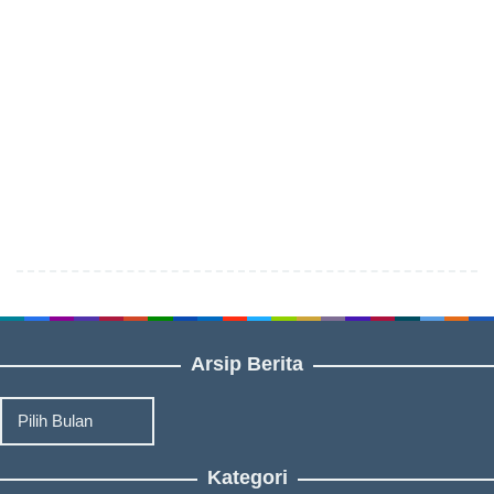
Arsip Berita
Arsip
Berita
Kategori