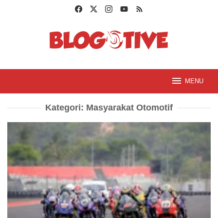
Loncat
ke
konten
MENU
Kategori:
Masyarakat Otomotif