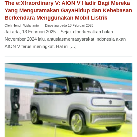
The e:Xtraordinary V: AION V Hadir Bagi Mereka
Yang Mengutamakan GayaHidup dan Kebebasan
Berkendara Menggunakan Mobil Listrik
Oleh
Hendri Widananto
Diposting pada
13 Februari 2025
Jakarta, 13 Februari 2025 – Sejak diperkenalkan bulan
November 2024 lalu, antusiasmemasyarakat Indonesia akan
AION V terus meningkat. Hal ini […]