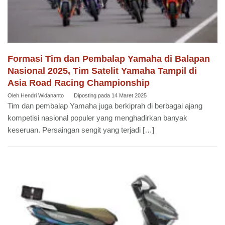
Formasi Tim dan Pembalap Yamaha di Balapan
Nasional 2025, Tim Satelit Yamaha Tampil di
Asia Road Racing Championship
Oleh
Hendri Widananto
Diposting pada
14 Maret 2025
Tim dan pembalap Yamaha juga berkiprah di berbagai ajang
kompetisi nasional populer yang menghadirkan banyak
keseruan. Persaingan sengit yang terjadi […]