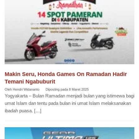
Makin Seru, Honda Games On Ramadan Hadir
Temani Ngabuburit
Oleh
Hendri Widananto
Diposting pada
8 Maret 2025
Yogyakarta – Bulan Ramadan menjadi bulan yang istimewa bagi
umat Islam dan tentu pada bulan ini umat Islam melaksanakan
ibadah puasa. […]