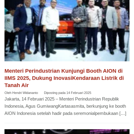
Menteri Perindustrian Kunjungi Booth AION di
IIMS 2025, Dukung InovasiKendaraan Listrik di
Tanah Air
Oleh
Hendri Widananto
Diposting pada
14 Februari 2025
Jakarta, 14 Februari 2025 – Menteri Perindustrian Republik
Indonesia, Agus GumiwangKartasasmita, berkunjung ke booth
AION Indonesia setelah hadir pada seremonialpembukaan […]