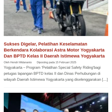
Sukses Digelar, Pelatihan Keselamatan
Berkendara Kolaborasi Astra Motor Yogyakarta
Dan BPTD Kelas II Daerah Istimewa Yogyakarta
Oleh
Hendri Widananto
Diposting pada
15 Februari 2025
Yogyakarta – Program ‘Pelatihan Special Safety Riding‘bagi
petugas lapangan BPTD kelas II dan Dinas Perhubungan di
wilayah Daerah Istimewa Yogyakarta yang diselenggarakan […]