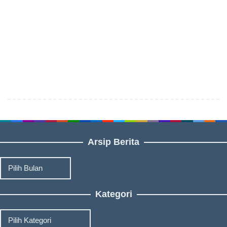
Arsip Berita
Arsip
Berita
Kategori
Kategori