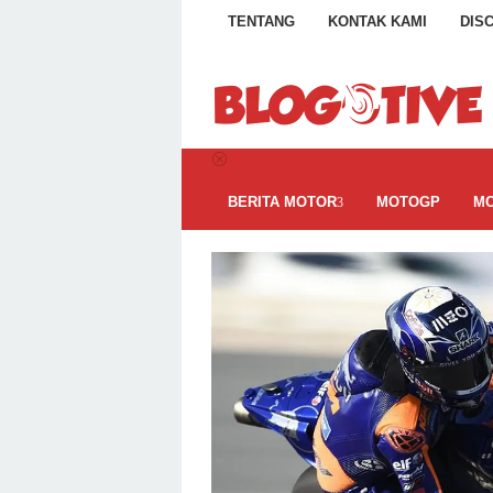
Loncat
TENTANG
KONTAK KAMI
DIS
ke
konten
BERITA MOTOR
MOTOGP
MO