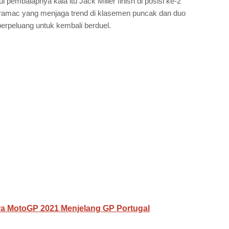
pembalapnya kala itu Jack Miller finish di posisi ke-2
 Pramac yang menjaga trend di klasemen puncak dan duo
erpeluang untuk kembali berduel.
a MotoGP 2021 Menjelang GP Portugal