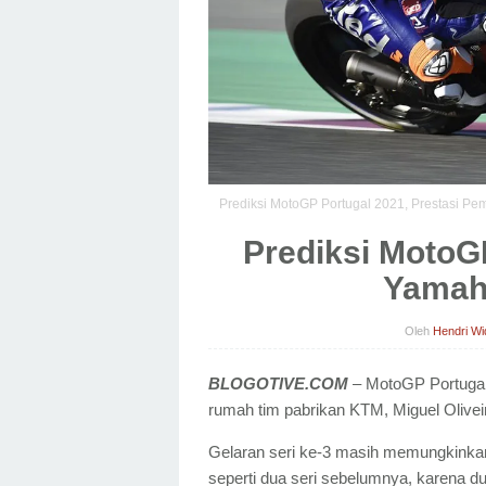
Prediksi MotoGP Portugal 2021, Prestasi Pem
Prediksi MotoG
Yamaha
Oleh
Hendri Wi
BLOGOTIVE.COM
– MotoGP Portugal
rumah tim pabrikan KTM, Miguel Oliveira
Gelaran seri ke-3 masih memungkinka
seperti dua seri sebelumnya, karena du