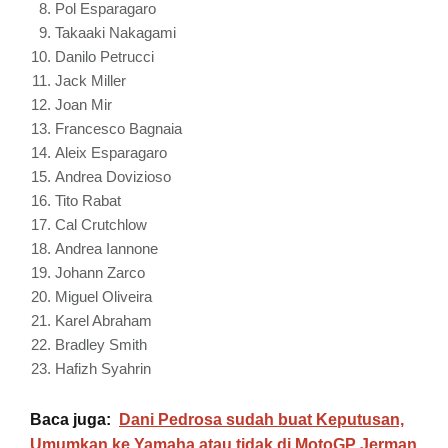
Pol Esparagaro
Takaaki Nakagami
Danilo Petrucci
Jack Miller
Joan Mir
Francesco Bagnaia
Aleix Esparagaro
Andrea Dovizioso
Tito Rabat
Cal Crutchlow
Andrea Iannone
Johann Zarco
Miguel Oliveira
Karel Abraham
Bradley Smith
Hafizh Syahrin
Baca juga:
Dani Pedrosa sudah buat Keputusan,
Umumkan ke Yamaha atau tidak di MotoGP Jerman