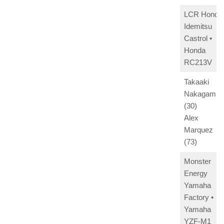
LCR Honda
Idemitsu
Castrol •
Honda
RC213V
Takaaki
Nakagami
(30)
Alex
Marquez
(73)
Monster
Energy
Yamaha
Factory •
Yamaha
YZF-M1