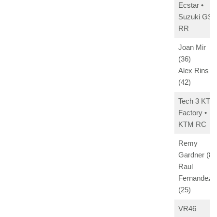
Ecstar •
Suzuki GSX
RR
Joan Mir
(36)
Alex Rins
(42)
Tech 3 KTM
Factory •
KTM RC
Remy
Gardner (87
Raul
Fernandez
(25)
VR46