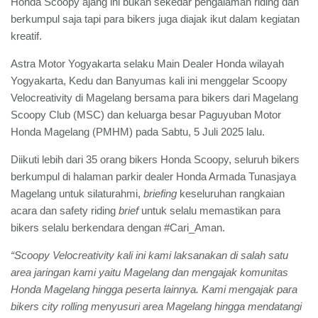
Honda Scoopy ajang ini bukan sekedar pengalaman riding dan
berkumpul saja tapi para bikers juga diajak ikut dalam kegiatan
kreatif.
Astra Motor Yogyakarta selaku Main Dealer Honda wilayah
Yogyakarta, Kedu dan Banyumas kali ini menggelar Scoopy
Velocreativity di Magelang bersama para bikers dari Magelang
Scoopy Club (MSC) dan keluarga besar Paguyuban Motor
Honda Magelang (PMHM) pada Sabtu, 5 Juli 2025 lalu.
Diikuti lebih dari 35 orang bikers Honda Scoopy, seluruh bikers
berkumpul di halaman parkir dealer Honda Armada Tunasjaya
Magelang untuk silaturahmi,
briefing
keseluruhan rangkaian
acara dan safety riding
brief
untuk selalu memastikan para
bikers selalu berkendara dengan #Cari_Aman.
“Scoopy Velocreativity kali ini kami laksanakan di salah satu
area jaringan kami yaitu Magelang dan mengajak komunitas
Honda Magelang hingga peserta lainnya. Kami mengajak para
bikers city rolling menyusuri area Magelang hingga mendatangi