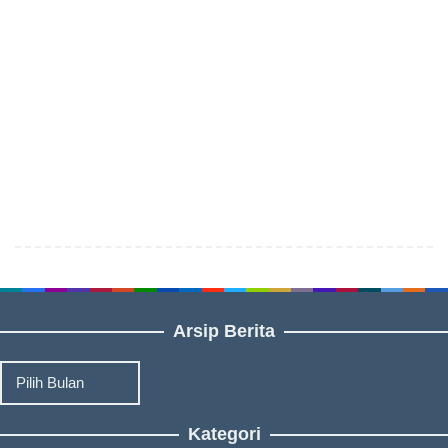
Arsip Berita
Arsip
Berita
Kategori