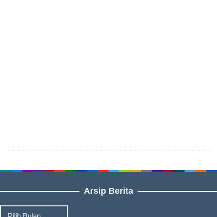
Arsip Berita
Arsip