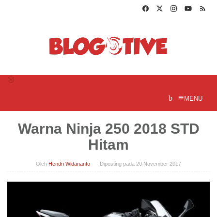
Loncat
ke
konten
MENU
Warna Ninja 250 2018 STD
Hitam
Oleh
Hendri Widananto
Diposting pada
20 November 2017