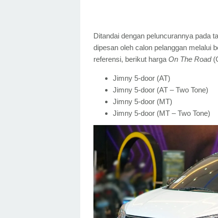
Ditandai dengan peluncurannya pada ta
dipesan oleh calon pelanggan melalui b
referensi, berikut harga
On The Road
(
Jimny 5-door (AT) : 
Jimny 5-door (AT – Two To
Jimny 5-door (MT) :
Jimny 5-door (MT – Two To