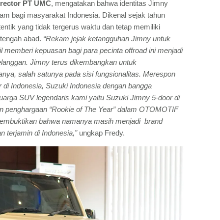
irector PT UMC
, mengatakan bahwa identitas Jimny
lam bagi masyarakat Indonesia. Dikenal sejak tahun
tentik yang tidak tergerus waktu dan tetap memiliki
setengah abad.
“Rekam jejak ketangguhan Jimny untuk
emberi kepuasan bagi para pecinta offroad ini menjadi
pelanggan. Jimny terus dikembangkan untuk
a, salah satunya pada sisi fungsionalitas. Merespon
di Indonesia, Suzuki Indonesia dengan bangga
arga SUV legendaris kami yaitu Suzuki Jimny 5-door di
an penghargaan “Rookie of The Year” dalam OTOMOTIF
 membuktikan bahwa namanya masih menjadi brand
n terjamin di Indonesia,”
ungkap Fredy.