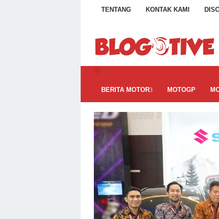
Loncat
TENTANG
KONTAK KAMI
DIS
ke
konten
BERITA MOTOR
MOTOGP
MO