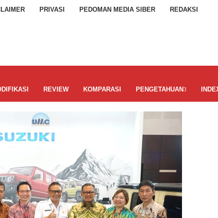
CLAIMER
PRIVASI
PEDOMAN MEDIA SIBER
REDAKSI
DIFIKASI
REVIEW
KOMPARASI
PENGETAHUAN
INDE