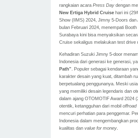
rangkaian acara
Press Day
dengan men
New Ertiga Hybrid Cruise
hari ini (2
Show (IIMS) 2024, Jimny 5-Doors dan A
bulan Februari 2024, menempati Booth
Surabaya kini bisa menyaksikan secara
Cruise sekaligus melakukan test driv
Kehadiran Suzuki Jimny 5-door menamb
Indonesia dari generasi ke generasi, ya
Path”
. Populer sebagai kendaraan yan
karakter desain yang kuat, ditambah 
berpetualang penggunanya. Meski usian
yang memiliki desain legendaris dan ot
dalam ajang OTOMOTIF Award 2024 (21/
otentik, ketangguhan dari mobil
offroad
mencuri perhatian para penggemar. P
Indonesia dalam mengembangkan produk
kualitas dan
value for money
.