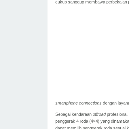
cukup sanggup membawa perbekalan p
smartphone connections
dengan layana
Sebagai kendaraan
offroad
profesional,
penggerak 4 roda (4×4) yang dinamaka
dapat memilih penggerak roda sesua