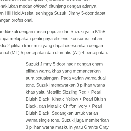
enaklukan medan
offroad
, ditunjang dengan adanya
dan Hill Hold Assist, sehingga Suzuki Jimny 5-door dapat
ngan profesional.
r dibekali dengan mesin popular dari Suzuki yaitu K15B
tanpa melupakan pentingnya efisiensi konsumsi bahan
edia 2 pilihan transmisi yang dapat disesuaikan dengan
anual (MT) 5 percepatan dan otomatis (AT) 4 percepatan.
Suzuki Jimny 5-door hadir dengan enam
pilihan warna khas yang memancarkan
aura petualangan. Pada varian warna dual
tone, Suzuki menawarkan 3 pilihan warna
khas yaitu Metallic Sizzling Red + Pearl
Bluish Black, Kinetic Yellow + Pearl Bluish
Black, dan Metallic Chiffon Ivory + Pearl
Bluish Black. Sedangkan untuk varian
warna single tone, Suzuki juga memberikan
3 pilihan warna maskulin yaitu Granite Gray