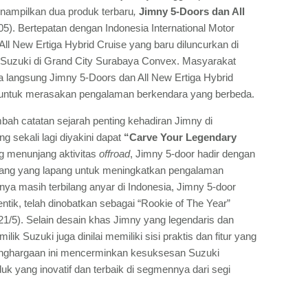
ampilkan dua produk terbaru
,
Jimny 5-Doors dan All
9/05). Bertepatan dengan Indonesia International Motor
ll New Ertiga Hybrid Cruise yang baru diluncurkan di
 Suzuki di Grand City Surabaya Convex. Masyarakat
 langsung Jimny 5-Doors dan All New Ertiga Hybrid
e untuk merasakan pengalaman berkendara yang berbeda.
ah catatan sejarah penting kehadiran Jimny di
ng sekali lagi diyakini dapat
“Carve Your Legendary
g menunjang aktivitas
offroad
, Jimny 5-door hadir dengan
ruang yang lapang untuk meningkatkan pengalaman
ya masih terbilang anyar di Indonesia, Jimny 5-door
entik, telah dinobatkan sebagai “Rookie of The Year”
5). Selain desain khas Jimny yang legendaris dan
milik Suzuki juga dinilai memiliki sisi praktis dan fitur yang
enghargaan ini mencerminkan kesuksesan Suzuki
 yang inovatif dan terbaik di segmennya dari segi