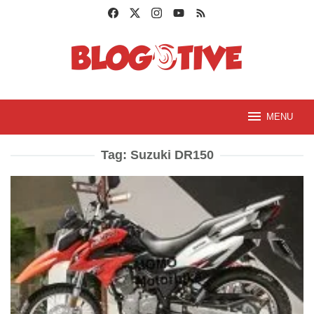
Loncat
ke
konten
MENU
Tag:
Suzuki DR150