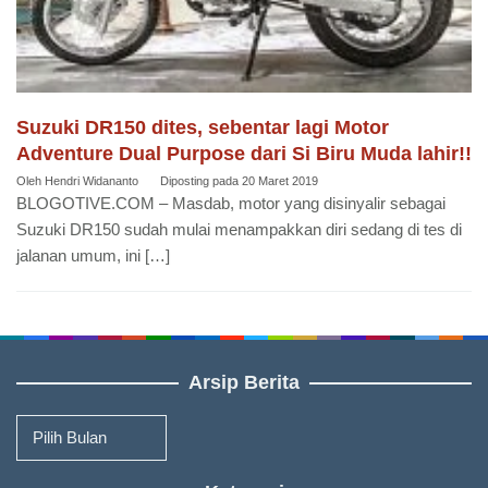
Suzuki DR150 dites, sebentar lagi Motor
Adventure Dual Purpose dari Si Biru Muda lahir!!
Oleh
Hendri Widananto
Diposting pada
20 Maret 2019
BLOGOTIVE.COM – Masdab, motor yang disinyalir sebagai
Suzuki DR150 sudah mulai menampakkan diri sedang di tes di
jalanan umum, ini […]
Arsip Berita
Arsip
Berita