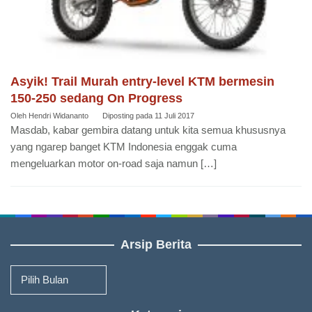
Asyik! Trail Murah entry-level KTM bermesin
150-250 sedang On Progress
Oleh
Hendri Widananto
Diposting pada
11 Juli 2017
Masdab, kabar gembira datang untuk kita semua khususnya
yang ngarep banget KTM Indonesia enggak cuma
mengeluarkan motor on-road saja namun […]
Arsip Berita
Arsip
Berita