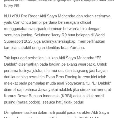
livery R9.
bLU cRU Pro Racer Aldi Satya Mahendra dan rekan setimnya
yaitu Can Oncu tampil perdana berseragam official
menggunakan wearpack dominan berwarna biru dengan
sentuhan kuning. Selubung livery R9 buat balapan di World
Supersport 2025 juga akhirnya tersingkap, memperlihatkan
tampilan atraktif dengan identitas kuat Yamaha.
Tak luput dari perhatian, julukan Aldi Satya Mahendra “El’
Dablek” disematkan pada bagian belakang wearpack. Untuk
pertama kalinya julukan itu muncul, dan langsung jadi bagian
dari launching resmi tim Evan Bros Racing karena kini telah
melekat pada pembalap muda asal Yogyakarta itu. “El’ Dablek”
diambil dari bahasa Jawa yakni ndablek jika dimaknai menurut
Kamus Besar Bahasa Indonesia (KBBI) adalah tidak ambil
pusing (masa bodoh), sesuka hati, tidak peduli.
Diimplementasikan dalam arti positif pada karakter Aldi Satya