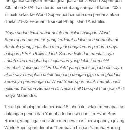
mengantarkannya merebut gelar juara dunia World Supersport
300 tahun 2024. Lalu terus berkembang sampai di tahun 2025
ini naik kelas ke World Supersport dimana seri perdana akan
dihelat 21-23 Februari di sirkuit Phillip Island Australia.
“Saya sudah tidak sabar untuk menjalani balapan World
Supersport musim ini, yang terdekat adalah seri pembuka di
Australia yang juga akan menjadi pengalaman pertama saya
balapan di trek Phillip Island. Secara fisik dan mental saya
sudah siap menghadapi kejuaraan yang lebih kompetitif
tersebut. Value positif “El’ Dablek” yang melekat pada diri saya
akan saya terapkan untuk berjuang dengan gigih menghadapi
kerasnya pertarungan di World Supersport untuk meraih hasil
optimal. Yamaha Semakin Di Depan Full Gasspol !”
ungkap Aldi
Satya Mahendra.
Tekad pembalap muda berusia 18 tahun itu selalu mendapatkan
dukungan penuh dari Yamaha Indonesia dan tim Evan Bros
Racing, yang juga konsisten mengevaluasi persiapannya jelang
World Supersport dimulai. “Pembalap binaan Yamaha Racing