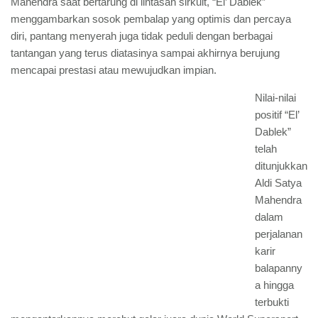
Mahendra saat bertarung di lintasan sirkuit, “El’ Dablek”
menggambarkan sosok pembalap yang optimis dan percaya
diri, pantang menyerah juga tidak peduli dengan berbagai
tantangan yang terus diatasinya sampai akhirnya berujung
mencapai prestasi atau mewujudkan impian.
Nilai-nilai
positif “El’
Dablek”
telah
ditunjukkan
Aldi Satya
Mahendra
dalam
perjalanan
karir
balapanny
a hingga
terbukti