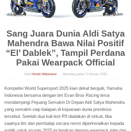
Sang Juara Dunia Aldi Satya
Mahendra Bawa Nilai Positif
“El’ Dablek”, Tampil Perdana
Pakai Wearpack Official
Oleh
Hendri Widananto
Diposting pada
7 Februari 2025
Kompetisi World Supersport 2025 kian dekat bergulir, Yamaha
Indonesia bersama dengan tim Evan Bros Racing terus
mendampingi Pejuang Semakin Di Depan Aldi Satya Mahendra
yang semakin siap balapan di kejuaraan dunia prestisius
tersebut. Setelah dua kali test R9 diadakan di sirkuit, tiba
saatnya tim dan pembalap secara resmi diperkenalkan kepada
publik untuk musim 2025 ini lengkap dengan wearpack rider dan