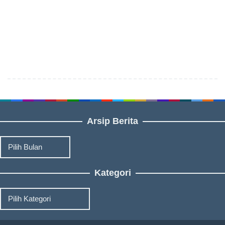
Arsip Berita
Arsip
Berita
Kategori
Kategori