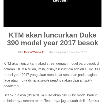
KTM akan luncurkan Duke
390 model year 2017 besok
Oleh
Hendri Widananto
Diposting pada
7 November 2016
KTM akan luncurkan naked street dengan model baru besok di
gelaran EICMA Milan, Italia, disinyalir kuat dia adalah Duke 390
model year 2017 yang akan mendapat sentuhan pada bagian
face
atau muka dimana
single head
nya akan dipisah
split-
headlamp
.
Besok, Selasa (8/11/2016) KTM akan rilis Duke model baru itu,
sebelumnya secara resmi Teasernya juga sudah dirilis. Berikut