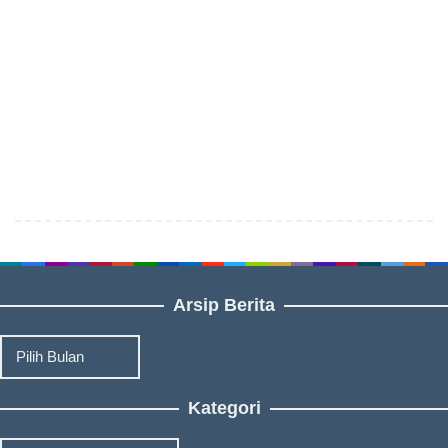
Arsip Berita
Arsip
Berita
Kategori