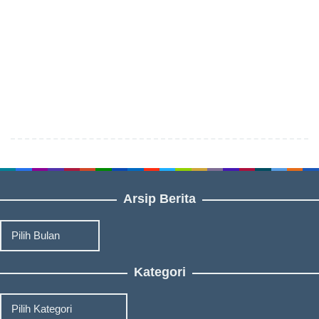
Arsip Berita
Arsip
Berita
Kategori
Kategori