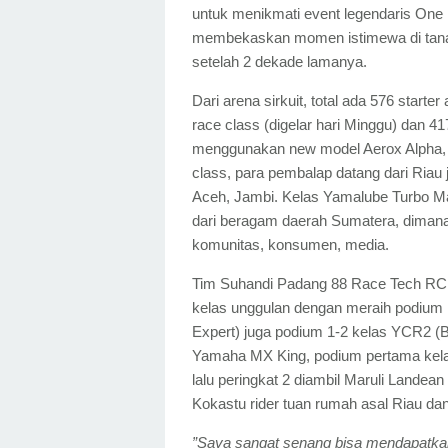
untuk menikmati event legendaris One
membekaskan momen istimewa di tana
setelah 2 dekade lamanya.
Dari arena sirkuit, total ada 576 starter
race class (digelar hari Minggu) dan 41
menggunakan new model Aerox Alpha, A
class, para pembalap datang dari Riau 
Aceh, Jambi. Kelas Yamalube Turbo Ma
dari beragam daerah Sumatera, dimana 
komunitas, konsumen, media.
Tim Suhandi Padang 88 Race Tech RCB
kelas unggulan dengan meraih podium 
Expert) juga podium 1-2 kelas YCR2 
Yamaha MX King, podium pertama kela
lalu peringkat 2 diambil Maruli Landean
Kokastu rider tuan rumah asal Riau da
”Saya sangat senang bisa mendapatkan 