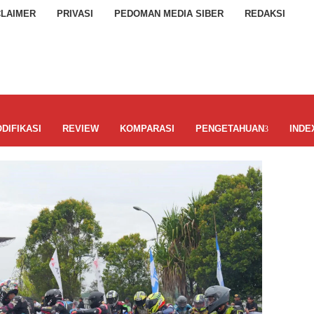
CLAIMER
PRIVASI
PEDOMAN MEDIA SIBER
REDAKSI
DIFIKASI
REVIEW
KOMPARASI
PENGETAHUAN
INDE