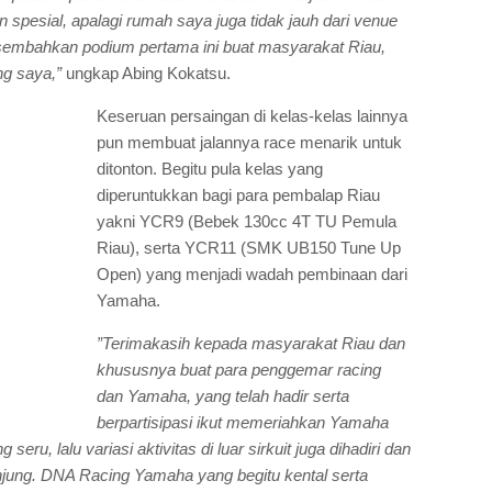
spesial, apalagi rumah saya juga tidak jauh dari venue
sembahkan podium pertama ini buat masyarakat Riau,
ng saya,”
ungkap Abing Kokatsu.
Keseruan persaingan di kelas-kelas lainnya
pun membuat jalannya race menarik untuk
ditonton. Begitu pula kelas yang
diperuntukkan bagi para pembalap Riau
yakni YCR9 (Bebek 130cc 4T TU Pemula
Riau), serta YCR11 (SMK UB150 Tune Up
Open) yang menjadi wadah pembinaan dari
Yamaha.
”Terimakasih kepada masyarakat Riau dan
khususnya buat para penggemar racing
dan Yamaha, yang telah hadir serta
berpartisipasi ikut memeriahkan Yamaha
eru, lalu variasi aktivitas di luar sirkuit juga dihadiri dan
gunjung. DNA Racing Yamaha yang begitu kental serta