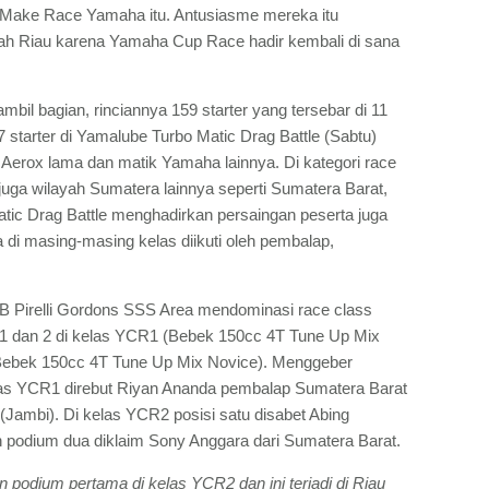
 Make Race Yamaha itu. Antusiasme mereka itu
h Riau karena Yamaha Cup Race hadir kembali di sana
 ambil bagian, rinciannya 159 starter yang tersebar di 11
7 starter di Yamalube Turbo Matic Drag Battle (Sabtu)
erox lama dan matik Yamaha lainnya. Di kategori race
juga wilayah Sumatera lainnya seperti Sumatera Barat,
tic Drag Battle menghadirkan persaingan peserta juga
di masing-masing kelas diikuti oleh pembalap,
 Pirelli Gordons SSS Area mendominasi race class
1 dan 2 di kelas YCR1 (Bebek 150cc 4T Tune Up Mix
(Bebek 150cc 4T Tune Up Mix Novice). Menggeber
s YCR1 direbut Riyan Ananda pembalap Sumatera Barat
 (Jambi). Di kelas YCR2 posisi satu disabet Abing
n podium dua diklaim Sony Anggara dari Sumatera Barat.
podium pertama di kelas YCR2 dan ini terjadi di Riau