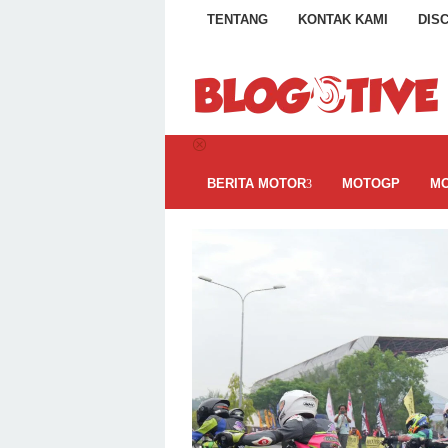
Loncat
TENTANG
KONTAK KAMI
DIS
ke
konten
BERITA MOTOR
MOTOGP
MO