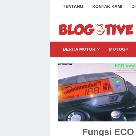
Loncat
TENTANG
KONTAK KAMI
D
ke
konten
BERITA MOTOR
MOTOGP
Fungsi ECO 