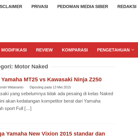
ISCLAIMER
PRIVASI
PEDOMAN MEDIA SIBER
REDAKSI
MODIFIKASI
REVIEW
KOMPARASI
PENGETAHUAN
gori:
Motor Naked
 Yamaha MT25 vs Kawasaki Ninja Z250
endri Widananto
Diposting pada
13 Mei 2015
aki yang sebelumnya tidak ada pesaing di kelas Naked
ini akan kedatangan kompetitor berat dari Yamaha
ah sport Full […]
ga Yamaha New Vixion 2015 standar dan