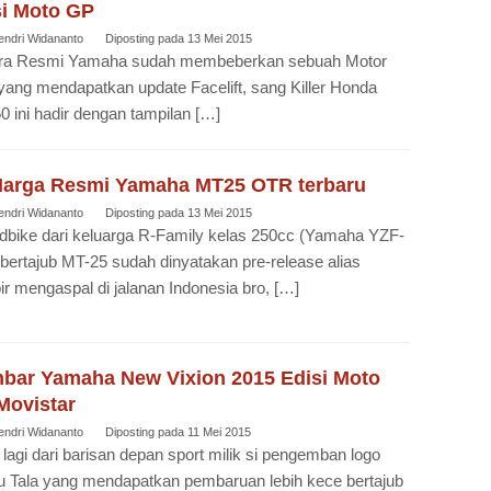
si Moto GP
endri Widananto
Diposting pada
13 Mei 2015
ra Resmi Yamaha sudah membeberkan sebuah Motor
yang mendapatkan update Facelift, sang Killer Honda
 ini hadir dengan tampilan […]
 Harga Resmi Yamaha MT25 OTR terbaru
endri Widananto
Diposting pada
13 Mei 2015
bike dari keluarga R-Family kelas 250cc (Yamaha YZF-
bertajub MT-25 sudah dinyatakan pre-release alias
r mengaspal di jalanan Indonesia bro, […]
bar Yamaha New Vixion 2015 Edisi Moto
Movistar
endri Widananto
Diposting pada
11 Mei 2015
 lagi dari barisan depan sport milik si pengemban logo
 Tala yang mendapatkan pembaruan lebih kece bertajub