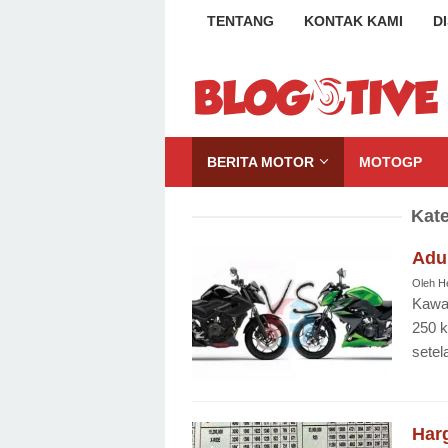
Loncat
TENTANG
KONTAK KAMI
D
ke
konten
BERITA MOTOR
MOTOGP
Kate
Adu
Oleh
H
Kawas
250 k
setel
Har