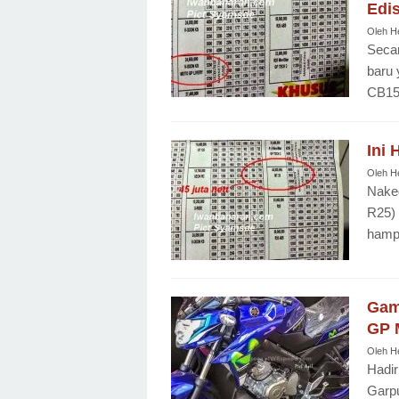
Edi
Oleh
H
Seca
baru 
CB150
Ini
Oleh
H
Naked
R25) 
hampi
Gam
GP 
Oleh
H
Hadir
Garpu