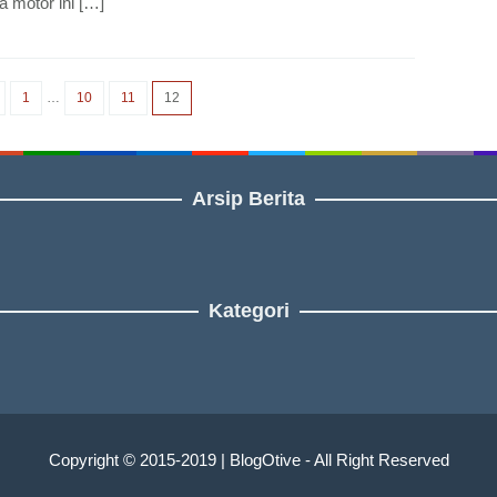
 motor ini […]
1
…
10
11
12
Arsip Berita
Kategori
Copyright © 2015-2019 | BlogOtive - All Right Reserved