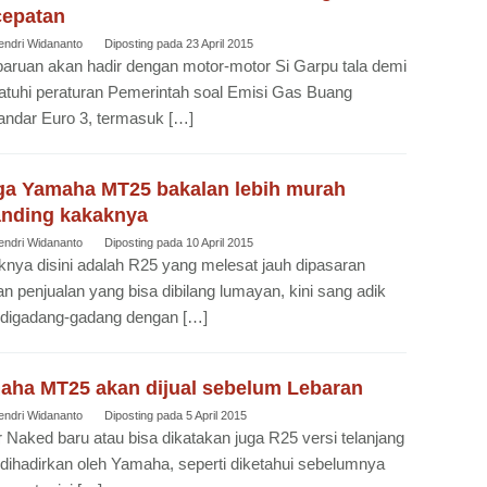
cepatan
endri Widananto
Diposting pada
23 April 2015
ruan akan hadir dengan motor-motor Si Garpu tala demi
uhi peraturan Pemerintah soal Emisi Gas Buang
andar Euro 3, termasuk […]
ga Yamaha MT25 bakalan lebih murah
anding kakaknya
endri Widananto
Diposting pada
10 April 2015
nya disini adalah R25 yang melesat jauh dipasaran
n penjualan yang bisa dibilang lumayan, kini sang adik
 digadang-gadang dengan […]
aha MT25 akan dijual sebelum Lebaran
endri Widananto
Diposting pada
5 April 2015
 Naked baru atau bisa dikatakan juga R25 versi telanjang
dihadirkan oleh Yamaha, seperti diketahui sebelumnya