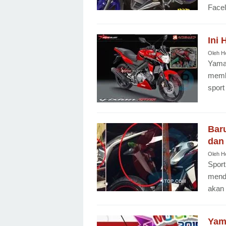
Facel
Ini 
Oleh
H
Yama
memb
sport
Baru
dan
Oleh
H
Sport
mend
akan 
Yam