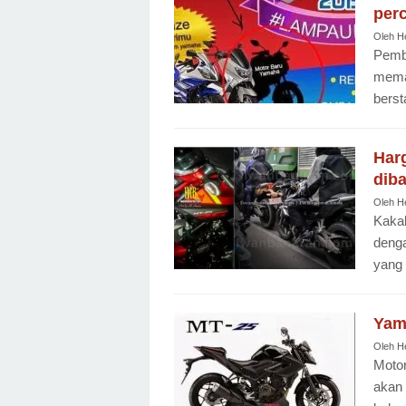
per
Oleh
H
Pemba
memat
berst
Har
dib
Oleh
H
Kakak
denga
yang
Yam
Oleh
H
Motor
akan 