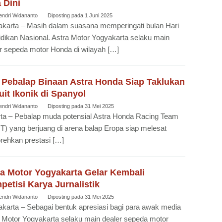
 Dini
endri Widananto
Diposting pada
1 Juni 2025
karta – Masih dalam suasana memperingati bulan Hari
dikan Nasional. Astra Motor Yogyakarta selaku main
r sepeda motor Honda di wilayah […]
 Pebalap Binaan Astra Honda Siap Taklukan
uit Ikonik di Spanyol
endri Widananto
Diposting pada
31 Mei 2025
ta – Pebalap muda potensial Astra Honda Racing Team
) yang berjuang di arena balap Eropa siap melesat
ehkan prestasi […]
ra Motor Yogyakarta Gelar Kembali
etisi Karya Jurnalistik
endri Widananto
Diposting pada
31 Mei 2025
karta – Sebagai bentuk apresiasi bagi para awak media
 Motor Yogyakarta selaku main dealer sepeda motor