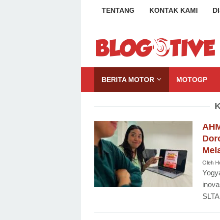
Loncat
TENTANG
KONTAK KAMI
D
ke
konten
BERITA MOTOR
MOTOGP
K
AHM
Doro
Mela
Oleh
H
Yogya
inova
SLTA 