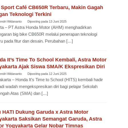
 Sport Café CB650R Terbaru, Makin Gagah
an Teknologi Terkini
endri Widananto
Diposting pada
13 Juni 2025
rta – PT Astra Honda Motor (AHM) menghadirkan
garan big bike CB650R melalui penerapan teknologi
ru pada fitur dan desain. Perubahan […]
a It’s Time To School Kembali, Astra Motor
yakarta Ajak Siswa SMA/K Ekspresikan Diri
endri Widananto
Diposting pada
12 Juni 2025
karta – Honda It’s Time to School (HITS) kembali hadir
di wadah mengekspresikan diri bagi pelajar Sekolah
ngah Atas (SMA) dan […]
u HATI Dukung Garuda x Astra Motor
yakarta Saksikan Semangat Garuda, Astra
or Yogyakarta Gelar Nobar Timnas