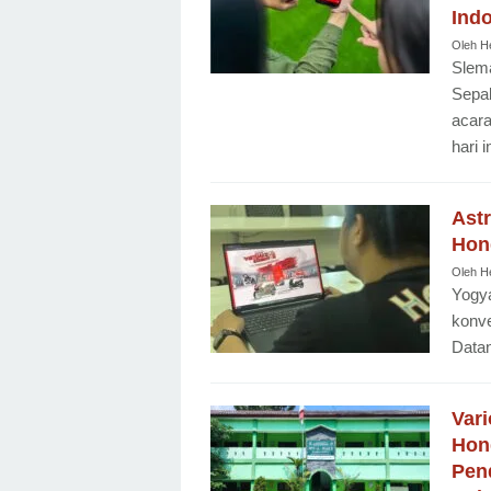
Ind
Oleh
H
Slem
Sepak
acara
hari 
Ast
Hond
Oleh
H
Yogy
konve
Datan
Var
Hon
Pen