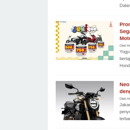
Dala
Pro
Seg
Mot
Oleh
H
Yogya
berta
Honda
Neo
deng
Oleh
H
Jaka
penye
terba