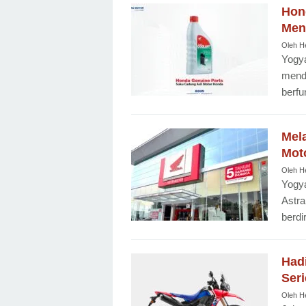
Hon
Men
Oleh
H
Yogya
mende
berfu
Mel
Mot
Oleh
H
Yogya
Astra
berdi
Had
Seri
Oleh
H