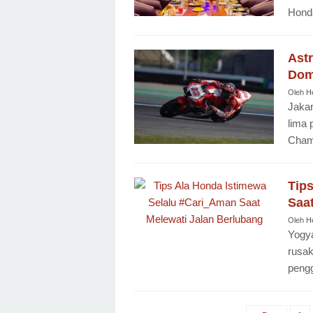
Honda
Ast
Dom
Oleh
H
Jakar
lima 
Cham
Tip
Saa
Oleh
H
Yogya
rusak
peng