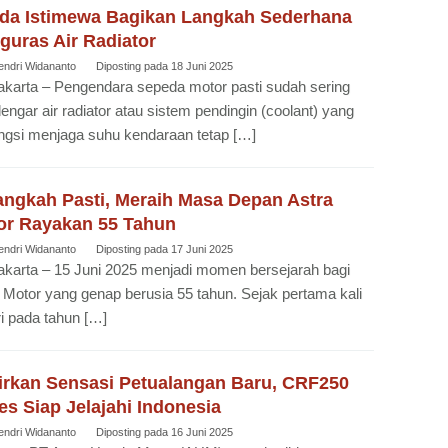
da Istimewa Bagikan Langkah Sederhana
guras Air Radiator
endri Widananto
Diposting pada
18 Juni 2025
karta – Pengendara sepeda motor pasti sudah sering
ngar air radiator atau sistem pendingin (coolant) yang
ngsi menjaga suhu kendaraan tetap […]
angkah Pasti, Meraih Masa Depan Astra
or Rayakan 55 Tahun
endri Widananto
Diposting pada
17 Juni 2025
karta – 15 Juni 2025 menjadi momen bersejarah bagi
 Motor yang genap berusia 55 tahun. Sejak pertama kali
ri pada tahun […]
irkan Sensasi Petualangan Baru, CRF250
es Siap Jelajahi Indonesia
endri Widananto
Diposting pada
16 Juni 2025