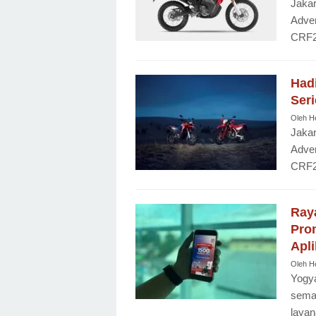
Jaka
Adve
CRF2
Had
Seri
Oleh
H
Jaka
Adve
CRF2
Ray
Pro
Apli
Oleh
H
Yogya
sema
layan