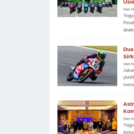
Usia
Oleh
H
Yogya
Pendi
deale
Dua
Sirk
Oleh
H
Jakar
(AHRT
menor
Ast
Komp
Oleh
H
Yogya
Astra