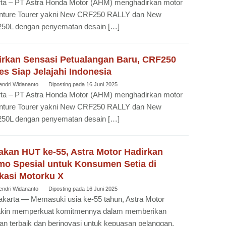
rta – PT Astra Honda Motor (AHM) menghadirkan motor
nture Tourer yakni New CRF250 RALLY dan New
50L dengan penyematan desain […]
irkan Sensasi Petualangan Baru, CRF250
es Siap Jelajahi Indonesia
endri Widananto
Diposting pada
16 Juni 2025
rta – PT Astra Honda Motor (AHM) menghadirkan motor
nture Tourer yakni New CRF250 RALLY dan New
50L dengan penyematan desain […]
akan HUT ke-55, Astra Motor Hadirkan
mo Spesial untuk Konsumen Setia di
kasi Motorku X
endri Widananto
Diposting pada
16 Juni 2025
karta — Memasuki usia ke-55 tahun, Astra Motor
kin memperkuat komitmennya dalam memberikan
an terbaik dan berinovasi untuk kepuasan pelanggan.