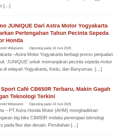
m […]
mo JUNIQUE Dari Astra Motor Yogyakarta
arkan Pertengahan Tahun Pecinta Sepeda
or Honda
endri Widananto
Diposting pada
16 Juni 2025
karta –Astra Motor Yogyakarta berbagi promo penjualan
juk ‘JUNIQUE’ untuk memanjakan pecinta sepeda motor
 di wilayah Yogyakarta, Kedu, dan Banyumas. […]
 Sport Café CB650R Terbaru, Makin Gagah
an Teknologi Terkini
endri Widananto
Diposting pada
14 Juni 2025
rta – PT Astra Honda Motor (AHM) menghadirkan
garan big bike CB650R melalui penerapan teknologi
ru pada fitur dan desain. Perubahan […]