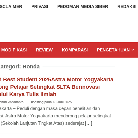
ISCLAIMER
PRIVASI
PEDOMAN MEDIA SIBER
REDAKSI
MODIFIKASI
REVIEW
KOMPARASI
PENGETAHUAN
ategori:
Honda
 Best Student 2025Astra Motor Yogyakarta
ng Pelajar Setingkat SLTA Berinovasi
lui Karya Tulis Ilmiah
endri Widananto
Diposting pada
18 Juni 2025
karta – Peduli dengan masa depan penelitian dan
si, Astra Motor Yogyakarta mendorong pelajar setingkat
(Sekolah Lanjutan Tingkat Atas) sederajat […]