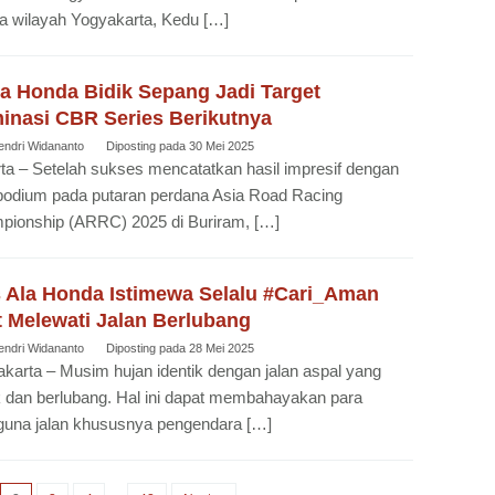
 wilayah Yogyakarta, Kedu […]
ra Honda Bidik Sepang Jadi Target
inasi CBR Series Berikutnya
endri Widananto
Diposting pada
30 Mei 2025
ta – Setelah sukses mencatatkan hasil impresif dengan
podium pada putaran perdana Asia Road Racing
pionship (ARRC) 2025 di Buriram, […]
s Ala Honda Istimewa Selalu #Cari_Aman
t Melewati Jalan Berlubang
endri Widananto
Diposting pada
28 Mei 2025
karta – Musim hujan identik dengan jalan aspal yang
 dan berlubang. Hal ini dapat membahayakan para
guna jalan khususnya pengendara […]