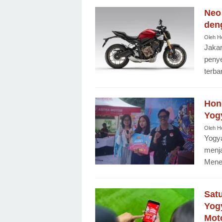
Neo
deng
Oleh
H
Jaka
penye
terba
Hond
Yog
Oleh
H
Yogya
menja
Mene
Sat
Yog
Mot