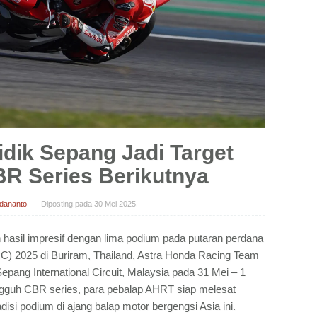
dik Sepang Jadi Target
R Series Berikutnya
idananto
Diposting pada
30 Mei 2025
hasil impresif dengan lima podium pada putaran perdana
) 2025 di Buriram, Thailand, Astra Honda Racing Team
epang International Circuit, Malaysia pada 31 Mei – 1
gguh CBR series, para pebalap AHRT siap melesat
si podium di ajang balap motor bergengsi Asia ini.