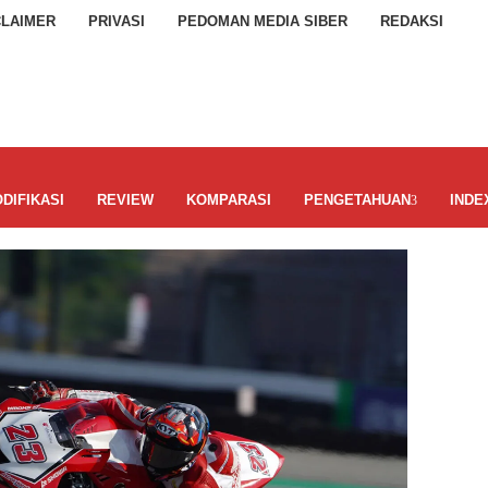
CLAIMER
PRIVASI
PEDOMAN MEDIA SIBER
REDAKSI
DIFIKASI
REVIEW
KOMPARASI
PENGETAHUAN
INDE