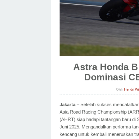
Astra Honda Bi
Dominasi CB
Oleh
Hendri W
Jakarta
– Setelah sukses mencatatkan 
Asia Road Racing Championship (ARRC
(AHRT) siap hadapi tantangan baru di S
Juni 2025. Mengandalkan performa tan
kencang untuk kembali meneruskan tradi