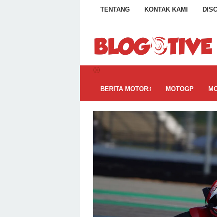
Loncat
TENTANG
KONTAK KAMI
DIS
ke
konten
BERITA MOTOR
MOTOGP
MO