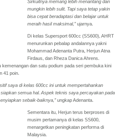
Sirkuitnya memang lebih menantang dan
mungkin lebih sulit. Tapi saya tetap yakin
bisa cepat beradaptasi dan belajar untuk
meraih hasil maksimal,”
ujarnya.
Di kelas Supersport 600cc (SS600), AHRT
menurunkan pebalap andalannya yakni
Mohammad Adenanta Putra, Herjun Atna
Firdaus, dan Rheza Danica Ahrens.
tu kemenangan dan satu podium pada seri pembuka kini
 41 poin.
sitif saya di kelas 600cc ini untuk mempertahankan
h siapkan semua hal. Aspek teknis saya percayakan pada
enyiapkan sebaik-baiknya,”
ungkap Adenanta.
Sementara itu, Herjun terus berproses di
musim pertamanya di kelas SS600,
menargetkan peningkatan performa di
Malaysia.