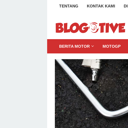
Loncat
TENTANG
KONTAK KAMI
D
ke
konten
BERITA MOTOR
MOTOGP