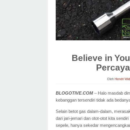
Believe in You
Percaya
Oleh
Hendri Wi
BLOGOTIVE.COM
– Halo masdab dim
kebanggan tersendiri tidak ada bedany
Selain betot gas dalam-dalam, merasak
dari jari-jemari dan otot-otot kita sen
sepele, hanya sekedar mengencangkan 