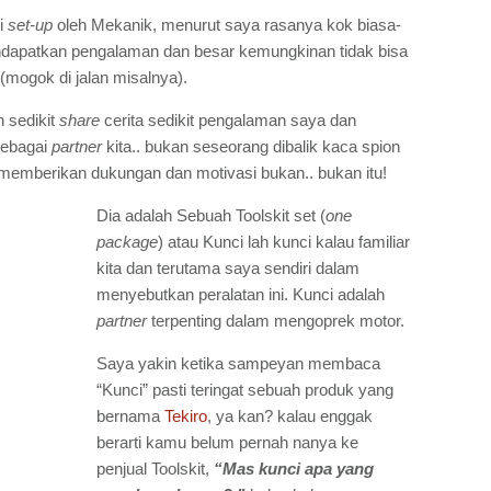
i
set-up
oleh Mekanik, menurut saya rasanya kok biasa-
 mendapatkan pengalaman dan besar kemungkinan tidak bisa
mogok di jalan misalnya).
n sedikit
share
cerita sedikit pengalaman saya dan
sebagai
partner
kita.. bukan seseorang dibalik kaca spion
 memberikan dukungan dan motivasi bukan.. bukan itu!
Dia adalah Sebuah Toolskit set (
one
package
) atau Kunci lah kunci kalau familiar
kita dan terutama saya sendiri dalam
menyebutkan peralatan ini. Kunci adalah
partner
terpenting dalam mengoprek motor.
Saya yakin ketika sampeyan membaca
“Kunci” pasti teringat sebuah produk yang
bernama
Tekiro
, ya kan? kalau enggak
berarti kamu belum pernah nanya ke
penjual Toolskit,
“Mas kunci apa yang