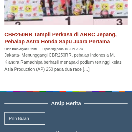
CBR250RR Tampil Perkasa di ARRC Jepang,
Pebalap Astra Honda Sapu Juara Pertama
Oleh
Irma Aryati Utami
Diposting pada
10 Juni 2024
Jakarta- Menunggangi CBR250RR, pebalap Indonesia M.
Kiandra Ramadhipa berhasil menapaki podium tertinggi kelas
Asia Production (AP) 250 pada dua race […]
Arsip Berita
Arsip
Berita